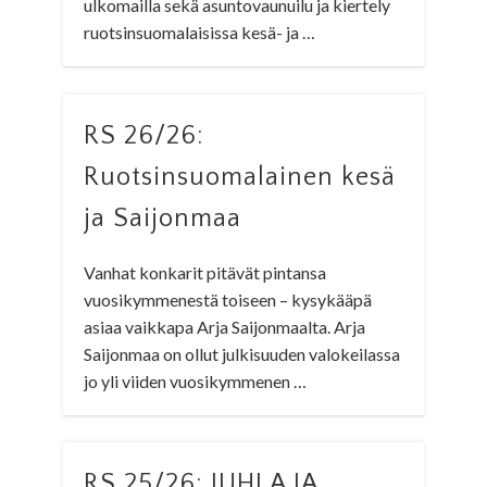
ulkomailla sekä asuntovaunuilu ja kiertely
ruotsinsuomalaisissa kesä- ja …
RS 26/26:
Ruotsinsuomalainen kesä
ja Saijonmaa
Vanhat konkarit pitävät pintansa
vuosikymmenestä toiseen – kysykääpä
asiaa vaikkapa Arja Saijonmaalta. Arja
Saijonmaa on ollut julkisuuden valokeilassa
jo yli viiden vuosikymmenen …
RS 25/26: JUHLA JA