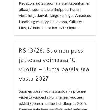
Kevät on ruotsinsuomalaisten tapahtumien
aikaa ja suomalaisten huippuartistien
vierailut jatkuvat. Tangokuningas Amadeus
Lundberg esiintyy Luulajassa, Kulturens
Hus, 17. huhtikuuta klo 19.00, liput …
RS 13/26: Suomen passi
jatkossa voimassa 10
vuotta – Uutta passia saa
vasta 2027
Suomen passin voimassaoloaika pitenee
viidestä vuodesta kymmeneen vuoteen,
päätti Suomen hallitus huhtikuussa 2025.
Suomen nykyinen passilaki astui voimaan