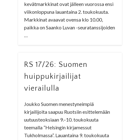
kevätmarkkinat ovat jälleen vuorossa ensi
viikonloppuna lauantaina 2. toukokuuta.
Markkinat avaavat ovensa klo 10.00,
paikka on Saanko Luvan -seuratanssijoiden
…
RS 17/26: Suomen
huippukirjailijat
vierailulla
Joukko Suomen menestyneimpiä
kirjailijoita saapuu Ruotsiin esittelemään
uutuusteoksiaan 9.–10. toukokuuta
teemalla ”Helsingin kirjamessut
Tukholmassa”. Lauantaina 9. toukokuuta