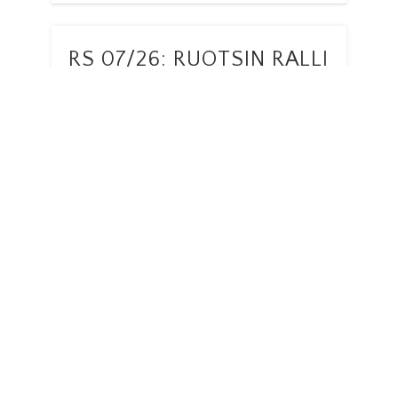
RS 07/26: RUOTSIN RALLI
= SUOMEN RALLI
Ruotsin ralli ajetaan jälleen 12.–15.
helmikuuta. Vuonna 1950 startattu ralli
ajetaan Väsberbottenin maisemissa
pääosin Uumajan alueella. Tällä kertaa
Uumajan maisemat ovat lumen …
RS 06/26:
Olympiatunnelmissa
Vuoden 2026 talviolympialaiset avataan