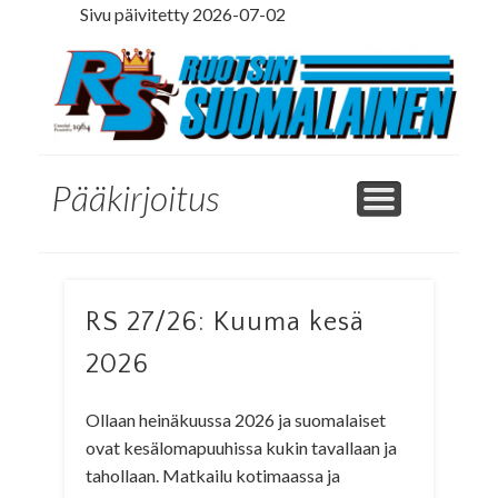
Sivu päivitetty 2026-07-02
LEDARE PÅ SVENSKA
ILMOITUSOSASTO
MINNE MENNÄ
YHTEYSTIEDOT
PÄÄKIRJOITUS
LEHTITILAUS
NETTILEHTI
ETUSIVU
Ruotsinsuomal
Pääkirjoitus
RS 27/26: Kuuma kesä
2026
Ollaan heinäkuussa 2026 ja suomalaiset
ovat kesälomapuuhissa kukin tavallaan ja
tahollaan. Matkailu kotimaassa ja