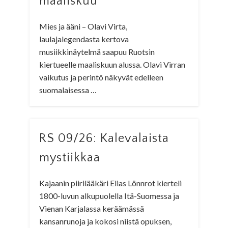
maaliskuu
Mies ja ääni – Olavi Virta,
laulajalegendasta kertova
musiikkinäytelmä saapuu Ruotsin
kiertueelle maaliskuun alussa. Olavi Virran
vaikutus ja perintö näkyvät edelleen
suomalaisessa …
RS 09/26: Kalevalaista
mystiikkaa
Kajaanin piirilääkäri Elias Lönnrot kierteli
1800-luvun alkupuolella Itä-Suomessa ja
Vienan Karjalassa keräämässä
kansanrunoja ja kokosi niistä opuksen,