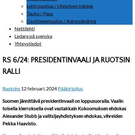
Lehti puuttuu / Utebliven tidning
Tauko / Paus
Osoitteenmuutos / Adressändring
Nettilehti
Ledare på svenska
Yhteystiedot
RS 6/24: PRESIDENTINVAALI JA RUOTSIN
RALLI
Ruotsins
12 februari, 2024
Pääkirjoitus
Suomen jännittävä presidentinvaali on loppusuoralla. Vaalin
toisella kierroksella ovat vastakkain Kokoomuksen ehdokas
Alexander Stubb ja valitsijayhdistyksen ehdokas, vihreiden
Pekka Haavisto.