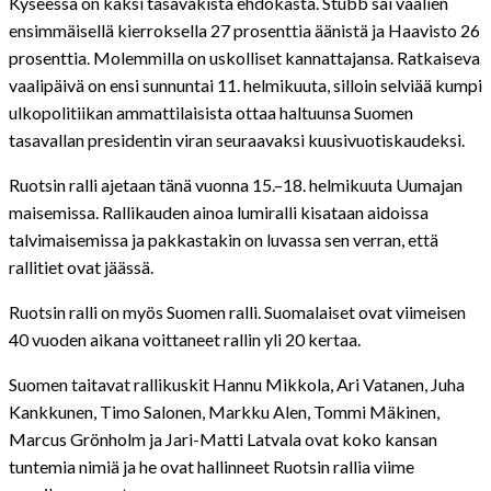
Kyseessä on kaksi tasaväkistä ehdokasta. Stubb sai vaalien
ensimmäisellä kierroksella 27 prosenttia äänistä ja Haavisto 26
prosenttia. Molemmilla on uskolliset kannattajansa. Ratkaiseva
vaalipäivä on ensi sunnuntai 11. helmikuuta, silloin selviää kumpi
ulkopolitiikan ammattilaisista ottaa haltuunsa Suomen
tasavallan presidentin viran seuraavaksi kuusivuotiskaudeksi.
Ruotsin ralli ajetaan tänä vuonna 15.–18. helmikuuta Uumajan
maisemissa. Rallikauden ainoa lumiralli kisataan aidoissa
talvimaisemissa ja pakkastakin on luvassa sen verran, että
rallitiet ovat jäässä.
Ruotsin ralli on myös Suomen ralli. Suomalaiset ovat viimeisen
40 vuoden aikana voittaneet rallin yli 20 kertaa.
Suomen taitavat rallikuskit Hannu Mikkola, Ari Vatanen, Juha
Kankkunen, Timo Salonen, Markku Alen, Tommi Mäkinen,
Marcus Grönholm ja Jari-Matti Latvala ovat koko kansan
tuntemia nimiä ja he ovat hallinneet Ruotsin rallia viime