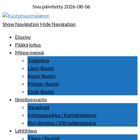
Sivu päivitetty 2026-08-06
Ruotsinsuomalainen
Show Navigation
Hide Navigation
Etusivu
Pääkirjoitus
Minne mennä
Tukholma
Länsi-Ruotsi
Keski-Ruotsi
Pohjois-Ruotsi
Etelä-Ruotsi
Ilmoitusosasto
Varaukset
Kohtauspaikka / Kontaktannons
Rivi-ilmoitus / Vill radannonsera
Lehtitilaus
Tilaus / Beställ