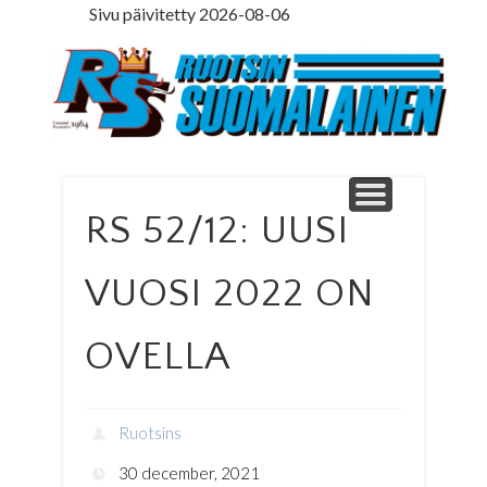
Sivu päivitetty 2026-08-06
LEDARE PÅ SVENSKA
ILMOITUSOSASTO
MINNE MENNÄ
YHTEYSTIEDOT
PÄÄKIRJOITUS
LEHTITILAUS
NETTILEHTI
ETUSIVU
Ruotsinsuomal
RS 52/12: UUSI
VUOSI 2022 ON
OVELLA
Ruotsins
30 december, 2021