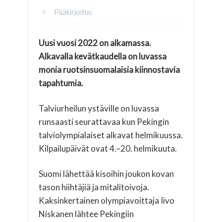
Pääkirjoitus
Uusi vuosi 2022 on alkamassa.
Alkavalla kevätkaudella on luvassa
monia ruotsinsuomalaisia kiinnostavia
tapahtumia.
Talviurheilun ystäville on luvassa
runsaasti seurattavaa kun Pekingin
talviolympialaiset alkavat helmikuussa.
Kilpailupäivät ovat 4.–20. helmikuuta.
Suomi lähettää kisoihin joukon kovan
tason hiihtäjiä ja mitalitoivoja.
Kaksinkertainen olympiavoittaja Iivo
Niskanen lähtee Pekingiin