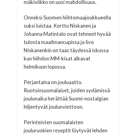
mäkiviikko on uusi mahdollisuus.
Onneksi Suomen hiihtomaajoukkueella
suksi luistaa. Kerttu Niskanen ja
Johanna Matintalo ovat tehneet hyvää
tulosta maailmancupissa ja Iivo
Niskanenkin on taas täydessä iskussa
kun hiihdon MM-kisat alkavat
helmikuun lopussa.
Perjantaina on jouluaatto.
Ruotsinsuomalaiset, joiden sydämissä
joulunaika herättää Suomi-nostalgian
hiljentyvät joulunviettoon.
Perinteisten suomalaisten
jouluruokien reseptit löytyvät lehden