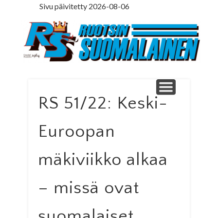
Sivu päivitetty 2026-08-06
LEDARE PÅ SVENSKA
ILMOITUSOSASTO
MINNE MENNÄ
YHTEYSTIEDOT
PÄÄKIRJOITUS
LEHTITILAUS
NETTILEHTI
ETUSIVU
Ruotsinsuomal
RS 51/22: Keski-
Euroopan
mäkiviikko alkaa
– missä ovat
suomalaiset