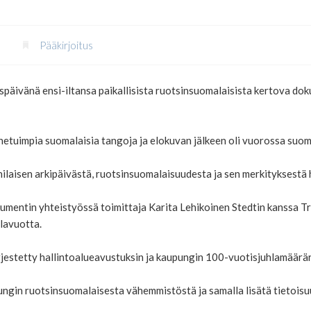
Pääkirjoitus
yspäivänä ensi-iltansa paikallisista ruotsinsuomalaisista kertova do
nnetuimpia suomalaisia tangoja ja elokuvan jälkeen oli vuorossa suom
nilaisen arkipäivästä, ruotsinsuomalaisuudesta ja sen merkityksestä h
mentin yhteistyössä toimittaja Karita Lehikoinen Stedtin kanssa Trol
lavuotta.
rjestetty hallintoalueavustuksin ja kaupungin 100-vuotisjuhlamäärär
ngin ruotsinsuomalaisesta vähemmistöstä ja samalla lisätä tietois