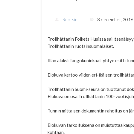
Ruotsins
8 december, 2016
Trollhättanin Folkets Husissa sai itsenäisy
Trollhättanin ruotsinsuomalaiset.
Illan aluksi Tangokuninkaat-yhtye esitti tu
Elokuva kertoo viiden eri-ikäisen trollhätta
Trollhättanin Suomi-seura on tuottanut doku
Elokuva on osa Trollhättanin 100-vuotisjuh
Tunnin mittaisen dokumentin rahoitus on jä
Elokuvan tarkoituksena on muistuttaa kaupu
kohtaan.