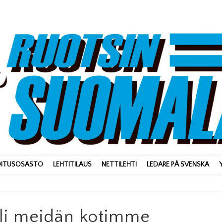
OITUSOSASTO
LEHTITILAUS
NETTILEHTI
LEDARE PÅ SVENSKA
uli meidän kotimme