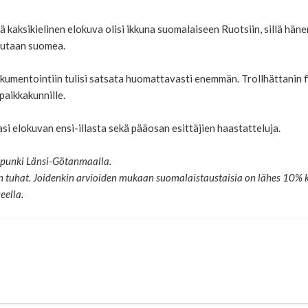
ä kaksikielinen elokuva olisi ikkuna suomalaiseen Ruotsiin, sillä hä
hutaan suomea.
mentointiin tulisi satsata huomattavasti enemmän. Trollhättanin fil
paikkakunnille.
si elokuvan ensi-illasta sekä pääosan esittäjien haastatteluja.
upunki Länsi-Götanmaalla.
 tuhat. Joidenkin arvioiden mukaan suomalaistaustaisia on lähes 10% 
eella.