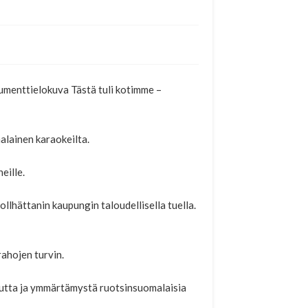
kumenttielokuva Tästä tuli kotimme –
alainen karaokeilta.
eille.
lhättanin kaupungin taloudellisella tuella.
ahojen turvin.
uutta ja ymmärtämystä ruotsinsuomalaisia