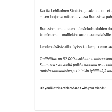
Karita Lehikoinen Stedtin ajatuksena on, ett
miten laajassa mittakaavassa Ruotsissa pu
Ruotsinsuomalaisten elämänkohtaloiden doku
toimintamalli muillekin ruotsinsuomalaisille 
Lehden sisäsivuilla löytyy tarkempi reportaa
Trollhättan on 57 000 asukkaan teollisuuska
Suomessa syntyneitä paikkakunnalla asuu noin
ruotsinsuomalaisten perinteisin työlllistäjä alu
Did you like this article? Share it with your friends!