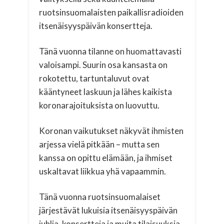
ruotsinsuomalaisten paikallisradioiden
itsenäisyyspäivän konsertteja.
Tänä vuonna tilanne on huomattavasti
valoisampi. Suurin osa kansasta on
rokotettu, tartuntaluvut ovat
kääntyneet laskuun ja lähes kaikista
koronarajoituksista on luovuttu.
Koronan vaikutukset näkyvät ihmisten
arjessa vielä pitkään – mutta sen
kanssa on opittu elämään, ja ihmiset
uskaltavat liikkua yhä vapaammin.
Tänä vuonna ruotsinsuomalaiset
järjestävät lukuisia itsenäisyyspäivän
juhlia, konsertteja ja muita tilaisuuksia