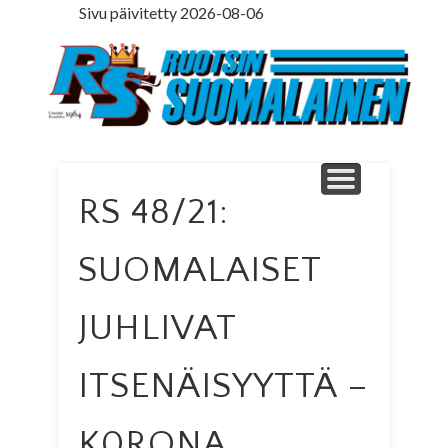
Sivu päivitetty 2026-08-06
LEDARE PÅ SVENSKA
ILMOITUSOSASTO
MINNE MENNÄ
YHTEYSTIEDOT
PÄÄKIRJOITUS
LEHTITILAUS
NETTILEHTI
ETUSIVU
Ruotsinsuomal
RS 48/21:
SUOMALAISET
JUHLIVAT
ITSENÄISYYTTÄ –
K0RONA