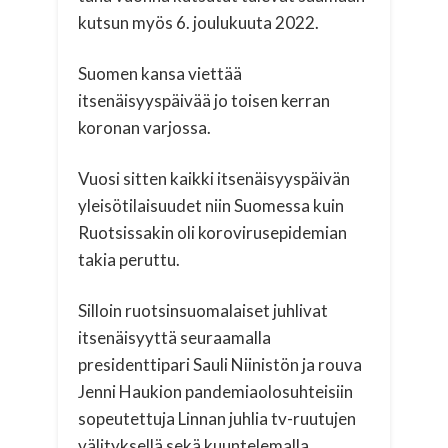
kutsun myös 6. joulukuuta 2022.
Suomen kansa viettää
itsenäisyyspäivää jo toisen kerran
koronan varjossa.
Vuosi sitten kaikki itsenäisyyspäivän
yleisötilaisuudet niin Suomessa kuin
Ruotsissakin oli korovirusepidemian
takia peruttu.
Silloin ruotsinsuomalaiset juhlivat
itsenäisyyttä seuraamalla
presidenttipari Sauli Niinistön ja rouva
Jenni Haukion pandemiaolosuhteisiin
sopeutettuja Linnan juhlia tv-ruutujen
välityksellä sekä kuuntelemalla