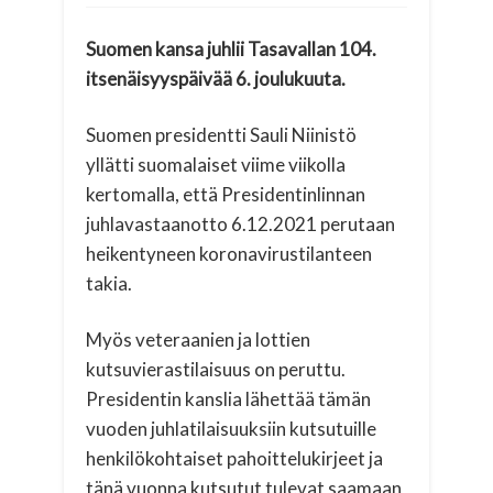
Suomen kansa juhlii Tasavallan 104.
itsenäisyyspäivää 6. joulukuuta.
Suomen presidentti Sauli Niinistö
yllätti suomalaiset viime viikolla
kertomalla, että Presidentinlinnan
juhlavastaanotto 6.12.2021 perutaan
heikentyneen koronavirustilanteen
takia.
Myös veteraanien ja lottien
kutsuvierastilaisuus on peruttu.
Presidentin kanslia lähettää tämän
vuoden juhlatilaisuuksiin kutsutuille
henkilökohtaiset pahoittelukirjeet ja
tänä vuonna kutsutut tulevat saamaan