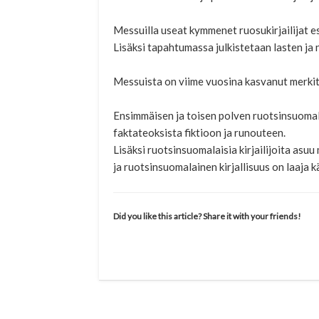
Messuilla useat kymmenet ruosukirjailijat e
Lisäksi tapahtumassa julkistetaan lasten ja 
Messuista on viime vuosina kasvanut merkit
Ensimmäisen ja toisen polven ruotsinsuomalai
faktateoksista fiktioon ja runouteen.
Lisäksi ruotsinsuomalaisia kirjailijoita asu
ja ruotsinsuomalainen kirjallisuus on laaja 
Did you like this article? Share it with your friends!