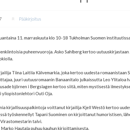
7
Pääkirjoitus
uantaina 11. marraskuuta klo 10-18 Tukholman Suomen instituutissa
enkiintoisia puheenvuoroja. Asko Sahlberg kertoo uutuuskirjastaan
okiolla.
rjailija Tiina Laitila Kälvemarkia, joka kertoo uudesta romaanistaan 
tajaa, juuri uutuusromaanin Banaanitalo julkaissutta Leo Ylitaloa h
ade björnen i Bergslagen kertoo siitä, miten mystisestä ilmestykse
i yliopistonlehtori Outi Oja.
 kirjallisuuspalkintoja voittanut kirjailija Kjell Westö kertoo uude
ä työskennellyt Tapani Suominen on kirjoittanut humoristisen, lähe
 Virastomestarin talvi.
ja Marko Hautala puhuu kauhun kirjoittamisesta.