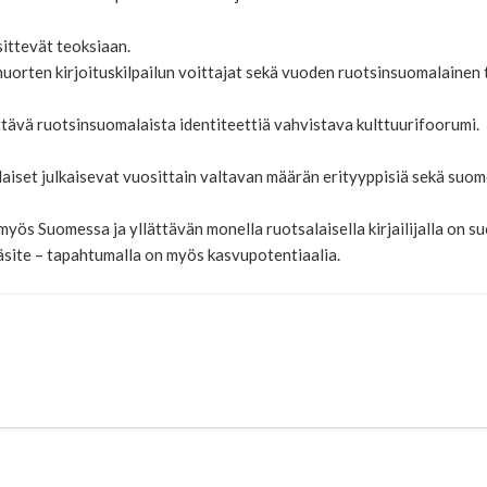
sittevät teoksiaan.
nuorten kirjoituskilpailun voittajat sekä vuoden ruotsinsuomalainen ta
tävä ruotsinsuomalaista identiteettiä vahvistava kulttuurifoorumi.
set julkaisevat vuosittain valtavan määrän erityyppisiä sekä suomen-
u myös Suomessa ja yllättävän monella ruotsalaisella kirjailijalla on
käsite – tapahtumalla on myös kasvupotentiaalia.