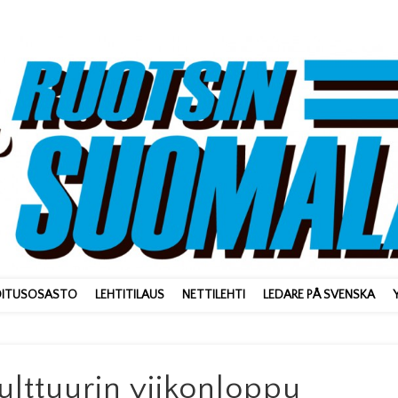
OITUSOSASTO
LEHTITILAUS
NETTILEHTI
LEDARE PÅ SVENSKA
lttuurin viikonloppu