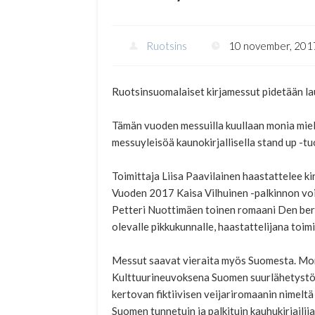
Ruotsins
10 november, 201
Ruotsinsuomalaiset kirjamessut pidetään la
Tämän vuoden messuilla kuullaan monia miel
messuyleisöä kaunokirjallisella stand up -tu
Toimittaja Liisa Paavilainen haastattelee ki
Vuoden 2017 Kaisa Vilhuinen -palkinnon voit
Petteri Nuottimäen toinen romaani Den berus
olevalle pikkukunnalle, haastattelijana toimi
Messut saavat vieraita myös Suomesta. Monia
Kulttuurineuvoksena Suomen suurlähetystöss
kertovan fiktiivisen veijariromaanin nimeltä
Suomen tunnetuin ja palkituin kauhukirjaili