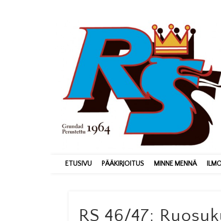
ETUSIVU
PÄÄKIRJOITUS
MINNE MENNÄ
ILM
RS 46/47: Ruosuku