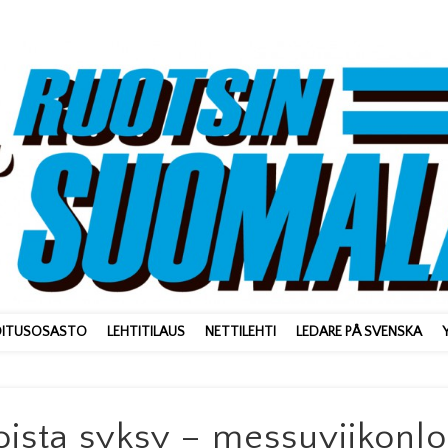
OITUSOSASTO
LEHTITILAUS
NETTILEHTI
LEDARE PÅ SVENSKA
toista syksy – messuviikonl