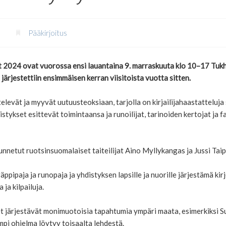
Pääkirjoitus
ut 2024 ovat vuorossa ensi lauantaina 9. marraskuuta klo 10–17 Tu
ärjestettiin ensimmäisen kerran viisitoista vuotta sitten.
televät ja myyvät uutuusteoksiaan, tarjolla on kirjailijahaastatteluja
stykset esittevät toimintaansa ja runoilijat, tarinoiden kertojat ja 
unnetut ruotsinsuomalaiset taiteilijat Aino Myllykangas ja Jussi Tai
pipaja ja runopaja ja yhdistyksen lapsille ja nuorille järjestämä kirj
ja kilpailuja.
 järjestävät monimuotoisia tapahtumia ympäri maata, esimerkiksi Sun
mpi ohjelma löytyy toisaalta lehdestä.