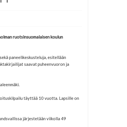
kholman ruotsinsuomalaisen koulun
 sekä paneelikeskusteluja, esitellään
faktakirjailijat saavat puheenvuoron ja
paleenmäki.
oituskilpailu täyttää 10 vuotta. Lapsille on
dsvallissa järjestetään viikolla 49