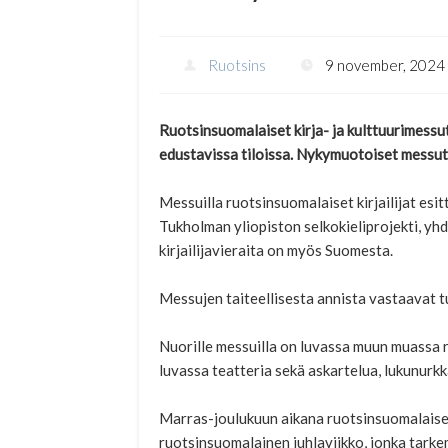
Ruotsins
9 november, 2024
Ruotsinsuomalaiset kirja- ja kulttuurimess
edustavissa tiloissa. Nykymuotoiset messut j
Messuilla ruotsinsuomalaiset kirjailijat esit
Tukholman yliopiston selkokieliprojekti, yhdi
kirjailijavieraita on myös Suomesta.
Messujen taiteellisesta annista vastaavat t
Nuorille messuilla on luvassa muun muassa räp
luvassa teatteria sekä askartelua, lukunurkka 
Marras-joulukuun aikana ruotsinsuomalaiset
ruotsinsuomalainen juhlaviikko, jonka tarke