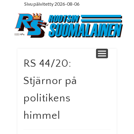
Sivu päivitetty 2026-08-06
LEDARE PÅ SVENSKA
ILMOITUSOSASTO
MINNE MENNÄ
YHTEYSTIEDOT
PÄÄKIRJOITUS
LEHTITILAUS
NETTILEHTI
ETUSIVU
Ruotsinsuomal
RS 44/20:
Stjärnor på
politikens
himmel