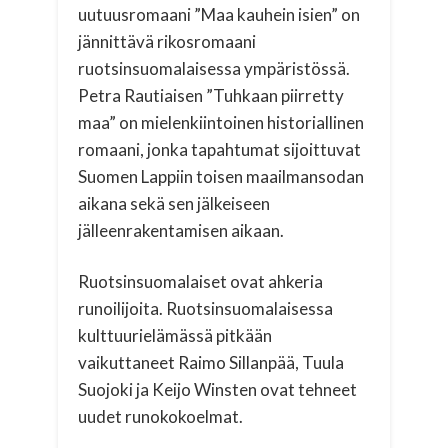
uutuusromaani ”Maa kauhein isien” on
jännittävä rikosromaani
ruotsinsuomalaisessa ympäristössä.
Petra Rautiaisen ”Tuhkaan piirretty
maa” on mielenkiintoinen historiallinen
romaani, jonka tapahtumat sijoittuvat
Suomen Lappiin toisen maailmansodan
aikana sekä sen jälkeiseen
jälleenrakentamisen aikaan.
Ruotsinsuomalaiset ovat ahkeria
runoilijoita. Ruotsinsuomalaisessa
kulttuurielämässä pitkään
vaikuttaneet Raimo Sillanpää, Tuula
Suojoki ja Keijo Winsten ovat tehneet
uudet runokokoelmat.