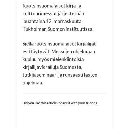
Ruotsinsuomalaiset kirja-ja
kulttuurimessut järjestetään
lauantaina 12. marraskuuta
Tukholman Suomen instituutissa.
Siellä ruotsinsuomalaiset kirjailijat
esittäytyvät. Messujen ohjelmaan
kuuluu myös mielenkiintoisia
kirjailijavierailuja Suomesta,
tutkijaseminaari ja runsaasti lasten
ohjelmaa.
Did you like this article? Share it with your friends!