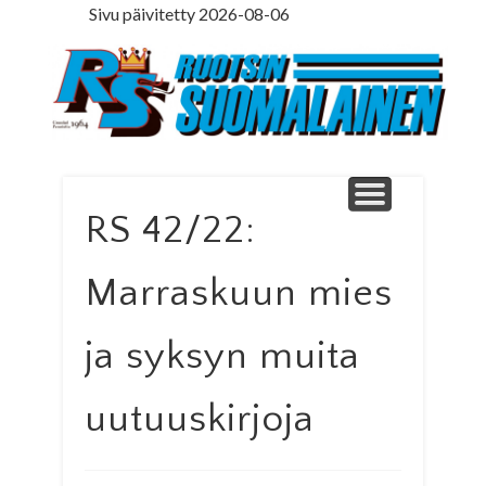
Sivu päivitetty 2026-08-06
LEDARE PÅ SVENSKA
ILMOITUSOSASTO
MINNE MENNÄ
YHTEYSTIEDOT
PÄÄKIRJOITUS
LEHTITILAUS
NETTILEHTI
ETUSIVU
Ruotsinsuomal
RS 42/22:
Marraskuun mies
ja syksyn muita
uutuuskirjoja