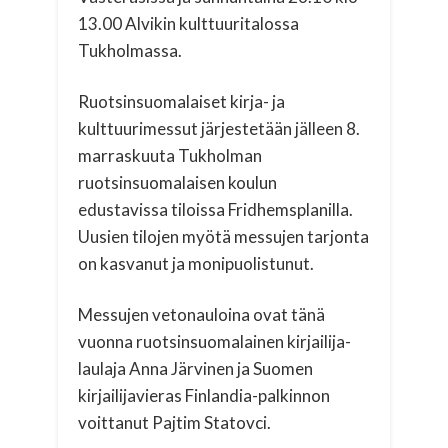
13.00 Alvikin kulttuuritalossa
Tukholmassa.
Ruotsinsuomalaiset kirja- ja
kulttuurimessut järjestetään jälleen 8.
marraskuuta Tukholman
ruotsinsuomalaisen koulun
edustavissa tiloissa Fridhemsplanilla.
Uusien tilojen myötä messujen tarjonta
on kasvanut ja monipuolistunut.
Messujen vetonauloina ovat tänä
vuonna ruotsinsuomalainen kirjailija-
laulaja Anna Järvinen ja Suomen
kirjailijavieras Finlandia-palkinnon
voittanut Pajtim Statovci.