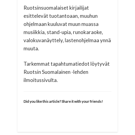
Ruotsinsuomalaiset kirjailijat
esittelevät tuotantoaan, muuhun
ohjelmaan kuuluvat muun muassa
musiikkia, stand-upia, runokaraoke,
valokuvanäyttely, lastenohjelmaa ynnä
muuta.
Tarkemmat tapahtumatiedot löytyvät
Ruotsin Suomalainen -lehden
ilmoitussivulta.
Did you like this article? Share it with your friends!