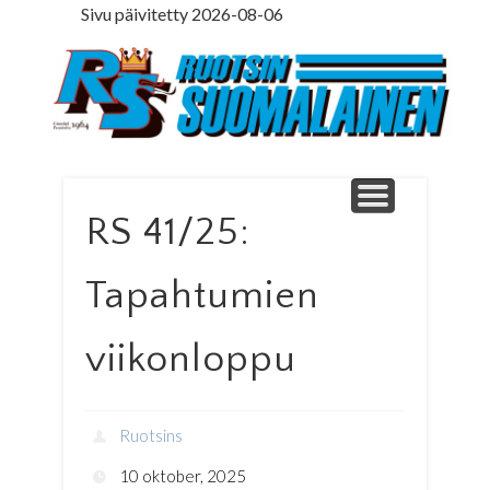
Sivu päivitetty 2026-08-06
LEDARE PÅ SVENSKA
ILMOITUSOSASTO
MINNE MENNÄ
YHTEYSTIEDOT
PÄÄKIRJOITUS
LEHTITILAUS
NETTILEHTI
ETUSIVU
Ruotsinsuomal
RS 41/25:
Tapahtumien
viikonloppu
Ruotsins
10 oktober, 2025