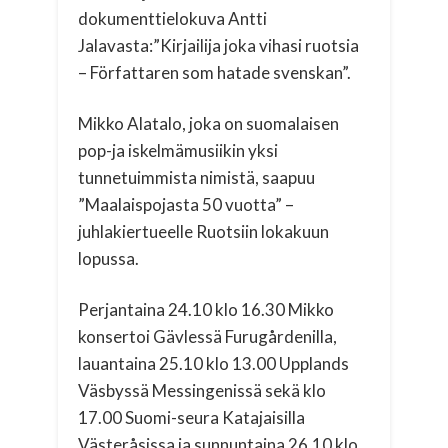
dokumenttielokuva Antti
Jalavasta:”Kirjailija joka vihasi ruotsia
– Författaren som hatade svenskan”.
Mikko Alatalo, joka on suomalaisen
pop-ja iskelmämusiikin yksi
tunnetuimmista nimistä, saapuu
”Maalaispojasta 50 vuotta” –
juhlakiertueelle Ruotsiin lokakuun
lopussa.
Perjantaina 24.10 klo 16.30 Mikko
konsertoi Gävlessä Furugårdenilla,
lauantaina 25.10 klo 13.00 Upplands
Väsbyssä Messingenissä sekä klo
17.00 Suomi-seura Katajaisilla
Västeråsissa ja sunnuntaina 26.10 klo