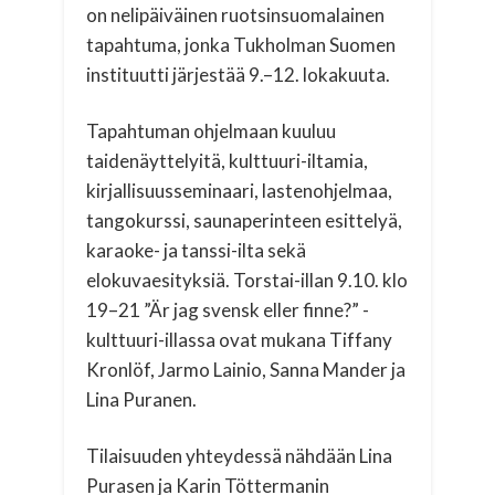
on nelipäiväinen ruotsinsuomalainen
tapahtuma, jonka Tukholman Suomen
instituutti järjestää 9.–12. lokakuuta.
Tapahtuman ohjelmaan kuuluu
taidenäyttelyitä, kulttuuri-iltamia,
kirjallisuusseminaari, lastenohjelmaa,
tangokurssi, saunaperinteen esittelyä,
karaoke- ja tanssi-ilta sekä
elokuvaesityksiä. Torstai-illan 9.10. klo
19–21 ”Är jag svensk eller finne?” -
kulttuuri-illassa ovat mukana Tiffany
Kronlöf, Jarmo Lainio, Sanna Mander ja
Lina Puranen.
Tilaisuuden yhteydessä nähdään Lina
Purasen ja Karin Töttermanin