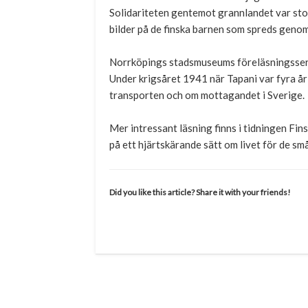
Solidariteten gentemot grannlandet var sto
bilder på de finska barnen som spreds geno
Norrköpings stadsmuseums föreläsningsserie 
Under krigsåret 1941 när Tapani var fyra år
transporten och om mottagandet i Sverige.
Mer intressant läsning finns i tidningen Fi
på ett hjärtskärande sätt om livet för de små
Did you like this article? Share it with your friends!