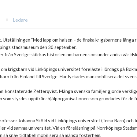
Ledare
t. Utställningen ”Med lapp om halsen – de finska krigsbarnens långa 
köpings stadsmuseum den 30 september.
r från Sverige skildras historien om barnen som under andra världskri
 om krigsbarn vid Linköpings universitet föreläste i lördags på Bok
arn från Finland till Sverige. Hur lyckades man mobilisera det svens
, konstaterade Zetterqvist. Många svenska familjer gjorde verkligen 
n som styrdes uppifrån: hjälporganisationen som grundades för de f
ofessor Johanna Sköld vid Linköpings universitet (Tema Barn) och I
dier vid samma universitet. Vid en föreläsning på Norrköpings Stads
en så snäv tidtabell mobilisera så många fosterhem.