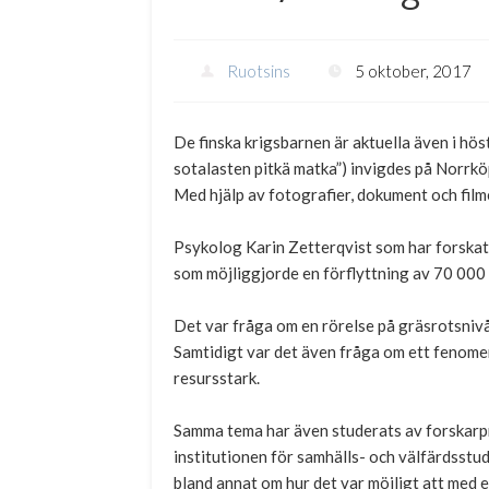
Ruotsins
5 oktober, 2017
De finska krigsbarnen är aktuella även i hös
sotalasten pitkä matka”) invigdes på Norr
Med hjälp av fotografier, dokument och filme
Psykolog Karin Zetterqvist som har forskat
som möjliggjorde en förflyttning av 70 000 b
Det var fråga om en rörelse på gräsrotsnivån
Samtidigt var det även fråga om ett fenome
resursstark.
Samma tema har även studerats av forskarpr
institutionen för samhälls- och välfärdsstu
bland annat om hur det var möjligt att med 