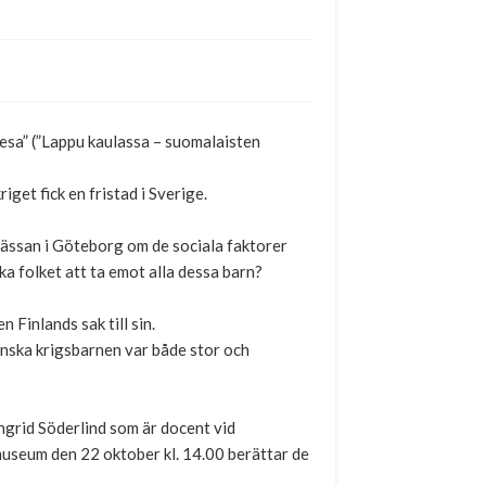
resa” (”Lappu kaulassa – suomalaisten
get fick en fristad i Sverige.
mässan i Göteborg om de sociala faktorer
ka folket att ta emot alla dessa barn?
Finlands sak till sin.
inska krigsbarnen var både stor och
ngrid Söderlind som är docent vid
museum den 22 oktober kl. 14.00 berättar de