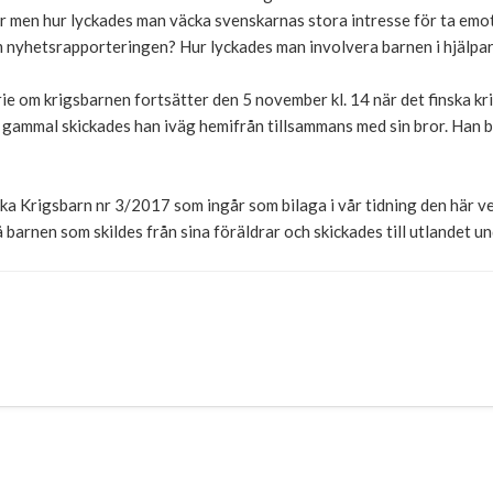
r men hur lyckades man väcka svenskarnas stora intresse för ta emot
m nyhetsrapporteringen? Hur lyckades man involvera barnen i hjälpa
om krigsbarnen fortsätter den 5 november kl. 14 när det finska krig
 gammal skickades han iväg hemifrån tillsammans med sin bror. Han b
nska Krigsbarn nr 3/2017 som ingår som bilaga i vår tidning den här 
 barnen som skildes från sina föräldrar och skickades till utlandet un