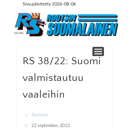
Sivu päivitetty 2026-08-06
LEDARE PÅ SVENSKA
ILMOITUSOSASTO
MINNE MENNÄ
YHTEYSTIEDOT
PÄÄKIRJOITUS
LEHTITILAUS
NETTILEHTI
ETUSIVU
Ruotsinsuomal
RS 38/22: Suomi
valmistautuu
vaaleihin
Ruotsins
22 september, 2022