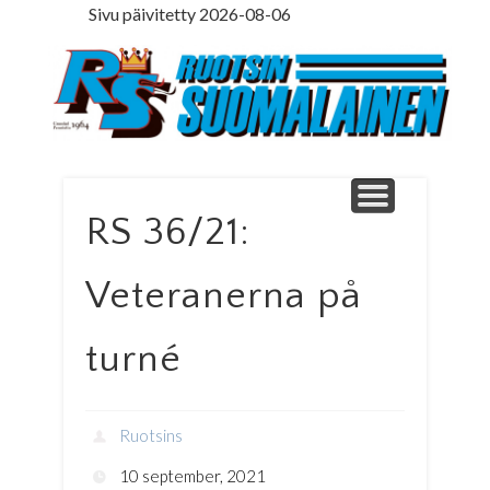
Sivu päivitetty 2026-08-06
LEDARE PÅ SVENSKA
ILMOITUSOSASTO
MINNE MENNÄ
YHTEYSTIEDOT
PÄÄKIRJOITUS
LEHTITILAUS
NETTILEHTI
ETUSIVU
Ruotsinsuomal
RS 36/21:
Veteranerna på
turné
Ruotsins
10 september, 2021