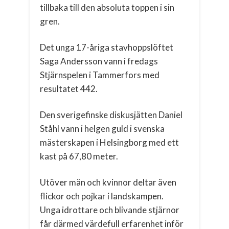
tillbaka till den absoluta toppen i sin
gren.
Det unga 17-åriga stavhoppslöftet
Saga Andersson vann i fredags
Stjärnspelen i Tammerfors med
resultatet 442.
Den sverigefinske diskusjätten Daniel
Ståhl vann i helgen guld i svenska
mästerskapen i Helsingborg med ett
kast på 67,80 meter.
Utöver män och kvinnor deltar även
flickor och pojkar i landskampen.
Unga idrottare och blivande stjärnor
får därmed värdefull erfarenhet inför