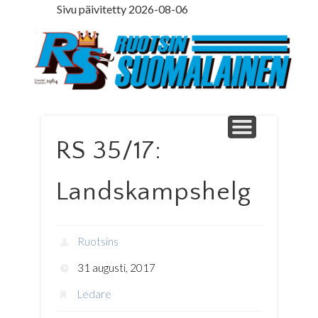
Sivu päivitetty 2026-08-06
LEDARE PÅ SVENSKA
ILMOITUSOSASTO
MINNE MENNÄ
YHTEYSTIEDOT
PÄÄKIRJOITUS
LEHTITILAUS
NETTILEHTI
ETUSIVU
Ruotsinsuomal
RS 35/17:
Landskampshelg
Ruotsins
31 augusti, 2017
Ledare