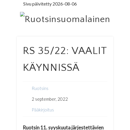
Sivu päivitetty 2026-08-06
LEDARE PÅ SVENSKA
ILMOITUSOSASTO
MINNE MENNÄ
YHTEYSTIEDOT
PÄÄKIRJOITUS
LEHTITILAUS
NETTILEHTI
ETUSIVU
Ruo
RS 35/22: VAALIT
KÄYNNISSÄ
Ruotsins
2 september, 2022
Pääkirjoitus
Ruotsin 11. syyskuuta järjestettävien