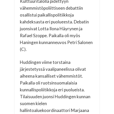
Kulttuuritalolla pidettyyn
vähemmistöpoliittiseen debattiin
osallistui paikallispolitiikkoja
kahdeksasta eri puolueesta. Debatin
juonsivat Lotta Ilona Häyrynen ja
Rafael Szoppe. Paikalla oli myös
Haningen kunnanneuvos Petri Salonen
(C).
Huddingen viime torstaina
järjestetyssä vaalipaneelissa olivat
aiheena kansalliset vähemmistöt.
Paikalla oli ruotsinsuomalaisia
kunnallispoliitikkoja eri puolueista.
Tilaisuuden juonsi Huddingen kunnan
suomen kielen
hallintoaluekoordinaattori Marjaana