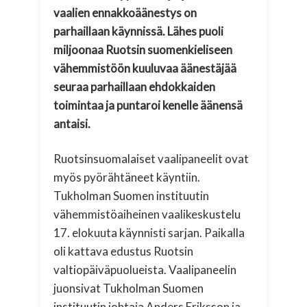
vaalien ennakkoäänestys on
parhaillaan käynnissä. Lähes puoli
miljoonaa Ruotsin suomenkieliseen
vähemmistöön kuuluvaa äänestäjää
seuraa parhaillaan ehdokkaiden
toimintaa ja puntaroi kenelle äänensä
antaisi.
Ruotsinsuomalaiset vaalipaneelit ovat
myös pyörähtäneet käyntiin.
Tukholman Suomen instituutin
vähemmistöaiheinen vaalikeskustelu
17. elokuuta käynnisti sarjan. Paikalla
oli kattava edustus Ruotsin
valtiopäiväpuolueista. Vaalipaneelin
juonsivat Tukholman Suomen
instituutin johtaja Anders Eriksson ja