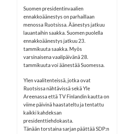
Suomen presidentinvaalien
ennakkoäänestys on parhaillaan
menossa Ruotsissa. Äänestys jatkuu
lauantaihin saakka. Suomen puolella
ennakkoäänestys jatkuu 23.
tammikuuta saakka. Myös
varsinaisena vaalipäivänä 28.
tammikuuta voi äänestää Suomessa.
Ylen vaalitenteissä, jotka ovat
Ruotsissa nähtävissä sekä Yle
Areenassa että TV Finlandin kautta on
viime päivinä haastateltu ja tentattu
kaikki kahdeksan
presidenttiehdokasta.
Tänään torstaina sarjan päättää SDP:n