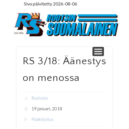
Sivu päivitetty 2026-08-06
LEDARE PÅ SVENSKA
ILMOITUSOSASTO
MINNE MENNÄ
YHTEYSTIEDOT
PÄÄKIRJOITUS
LEHTITILAUS
NETTILEHTI
ETUSIVU
Ruotsinsuomal
RS 3/18: Äänestys
on menossa
Ruotsins
19 januari, 2018
Pääkirjoitus