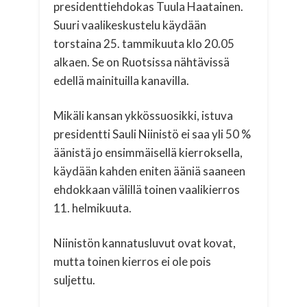
presidenttiehdokas Tuula Haatainen.
Suuri vaalikeskustelu käydään
torstaina 25. tammikuuta klo 20.05
alkaen. Se on Ruotsissa nähtävissä
edellä mainituilla kanavilla.
Mikäli kansan ykkössuosikki, istuva
presidentti Sauli Niinistö ei saa yli 50 %
äänistä jo ensimmäisellä kierroksella,
käydään kahden eniten ääniä saaneen
ehdokkaan välillä toinen vaalikierros
11. helmikuuta.
Niinistön kannatusluvut ovat kovat,
mutta toinen kierros ei ole pois
suljettu.