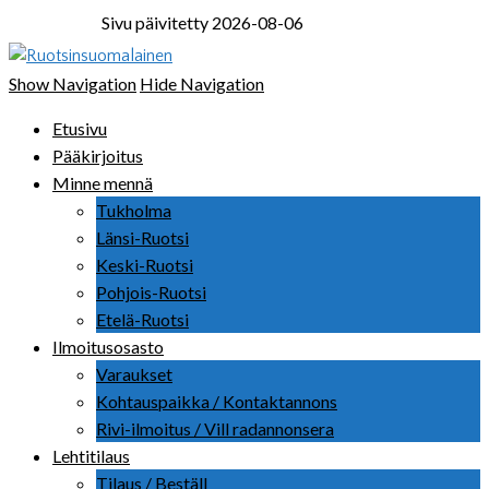
Sivu päivitetty 2026-08-06
Ruotsinsuomalainen
Show Navigation
Hide Navigation
Etusivu
Pääkirjoitus
Minne mennä
Tukholma
Länsi-Ruotsi
Keski-Ruotsi
Pohjois-Ruotsi
Etelä-Ruotsi
Ilmoitusosasto
Varaukset
Kohtauspaikka / Kontaktannons
Rivi-ilmoitus / Vill radannonsera
Lehtitilaus
Tilaus / Beställ