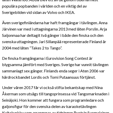
populära popbanden i världen och en viktig del av
Sverigebilden vid sidan av Volvo och IKEA.
Även sverigefinländarna har haft framgångar i tävlingen. Anna
Järvinen var med i uttagningarna 2013 med låten Porslin. Arja
Saijonmaa har deltagit två gånger i både den finska och den
svenska uttagningen. Jari Sillanpää representerade Finland år
2004 med låten ”Takes 2 to Tango”.
De finska framgångarna i Eurovision Song Contest är
blygsamma jämfört med Sveriges. Sverige har vunnit tävlingen
sammanlagt sex gånger. Finlands enda seger i Aten 2006 var
hårdrockbandet Lordis och Tomi Putaansuus förtjänst.
Under våren 2017 får vi också stifta bekantskap med Nina
Åkerman som utsågs till tangoprinsessa vid Tangomarknaden i
Seinäjoki. Hon kommer att fungera som programledare och
galjonsfigur för den svenska delen av karaoketävlingen
Kultakurkku som arrangeras av tidningen Ruotsin Suomalainen.