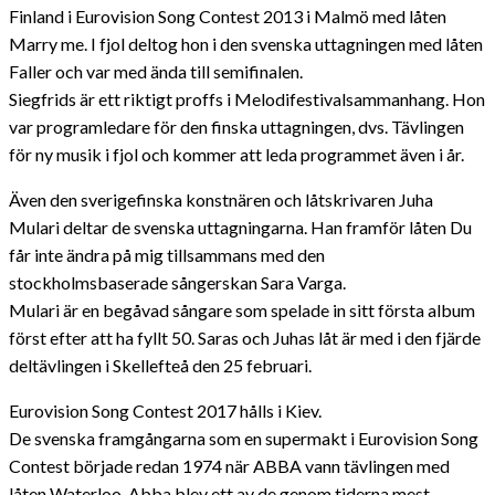
Finland i Eurovision Song Contest 2013 i Malmö med låten
Marry me. I fjol deltog hon i den svenska uttagningen med låten
Faller och var med ända till semifinalen.
Siegfrids är ett riktigt proffs i Melodifestivalsammanhang. Hon
var programledare för den finska uttagningen, dvs. Tävlingen
för ny musik i fjol och kommer att leda programmet även i år.
Även den sverigefinska konstnären och låtskrivaren Juha
Mulari deltar de svenska uttagningarna. Han framför låten Du
får inte ändra på mig tillsammans med den
stockholmsbaserade sångerskan Sara Varga.
Mulari är en begåvad sångare som spelade in sitt första album
först efter att ha fyllt 50. Saras och Juhas låt är med i den fjärde
deltävlingen i Skellefteå den 25 februari.
Eurovision Song Contest 2017 hålls i Kiev.
De svenska framgångarna som en supermakt i Eurovision Song
Contest började redan 1974 när ABBA vann tävlingen med
låten Waterloo. Abba blev ett av de genom tiderna mest