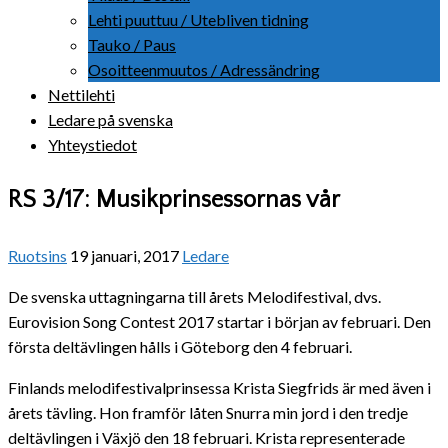
Lehti puuttuu / Utebliven tidning
Tauko / Paus
Osoitteenmuutos / Adressändring
Nettilehti
Ledare på svenska
Yhteystiedot
RS 3/17: Musikprinsessornas vår
Ruotsins
19 januari, 2017
Ledare
De svenska uttagningarna till årets Melodifestival, dvs.
Eurovision Song Contest 2017 startar i början av februari. Den
första deltävlingen hålls i Göteborg den 4 februari.
Finlands melodifestivalprinsessa Krista Siegfrids är med även i
årets tävling. Hon framför låten Snurra min jord i den tredje
deltävlingen i Växjö den 18 februari. Krista representerade