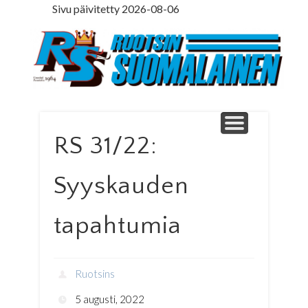
Sivu päivitetty 2026-08-06
LEDARE PÅ SVENSKA
ILMOITUSOSASTO
MINNE MENNÄ
YHTEYSTIEDOT
PÄÄKIRJOITUS
LEHTITILAUS
NETTILEHTI
ETUSIVU
Ruotsinsuomal
RS 31/22:
Syyskauden
tapahtumia
Ruotsins
5 augusti, 2022