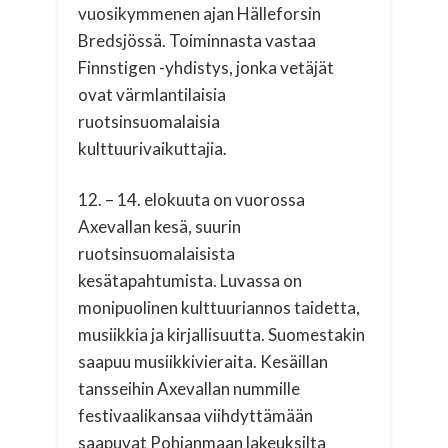
vuosikymmenen ajan Hälleforsin
Bredsjössä. Toiminnasta vastaa
Finnstigen -yhdistys, jonka vetäjät
ovat värmlantilaisia
ruotsinsuomalaisia
kulttuurivaikuttajia.
12. – 14. elokuuta on vuorossa
Axevallan kesä, suurin
ruotsinsuomalaisista
kesätapahtumista. Luvassa on
monipuolinen kulttuuriannos taidetta,
musiikkia ja kirjallisuutta. Suomestakin
saapuu musiikkivieraita. Kesäillan
tansseihin Axevallan nummille
festivaalikansaa viihdyttämään
saapuvat Pohjanmaan lakeuksilta