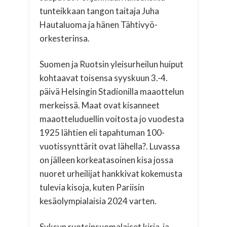
tunteikkaan tangon taitaja Juha
Hautaluoma ja hänen Tähtivyö-
orkesterinsa.
Suomen ja Ruotsin yleisurheilun huiput
kohtaavat toisensa syyskuun 3.-4.
päivä Helsingin Stadionilla maaottelun
merkeissä. Maat ovat kisanneet
maaotteluduellin voitosta jo vuodesta
1925 lähtien eli tapahtuman 100-
vuotissynttärit ovat lähella?. Luvassa
on jälleen korkeatasoinen kisa jossa
nuoret urheilijat hankkivat kokemusta
tulevia kisoja, kuten Pariisin
kesäolympialaisia 2024 varten.
Syksyn ruotsinsuomalaiset kirja-ja