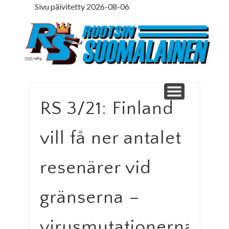
Sivu päivitetty 2026-08-06
LEDARE PÅ SVENSKA
ILMOITUSOSASTO
MINNE MENNÄ
YHTEYSTIEDOT
PÄÄKIRJOITUS
LEHTITILAUS
NETTILEHTI
ETUSIVU
Ruotsinsuomal
RS 3/21: Finland
vill få ner antalet
resenärer vid
gränserna –
virusmutationerna