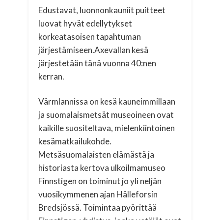
Edustavat, luonnonkauniit puitteet
luovat hyvät edellytykset
korkeatasoisen tapahtuman
järjestämiseen.Axevallan kesä
järjestetään tänä vuonna 40:nen
kerran.
Värmlannissa on kesä kauneimmillaan
ja suomalaismetsät museoineen ovat
kaikille suositeltava, mielenkiintoinen
kesämatkailukohde.
Metsäsuomalaisten elämästä ja
historiasta kertova ulkoilmamuseo
Finnstigen on toiminut jo yli neljän
vuosikymmenen ajan Hälleforsin
Bredsjössä. Toimintaa pyörittää