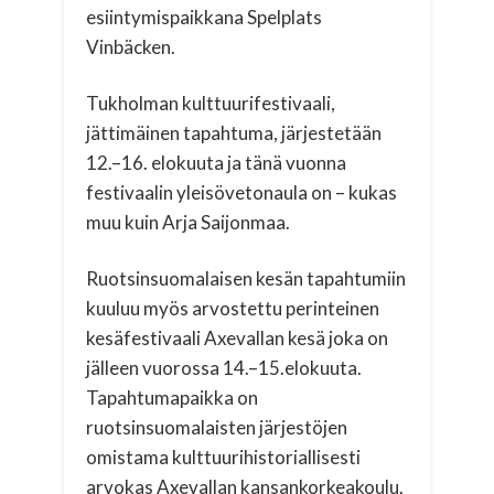
esiintymispaikkana Spelplats
Vinbäcken.
Tukholman kulttuurifestivaali,
jättimäinen tapahtuma, järjestetään
12.–16. elokuuta ja tänä vuonna
festivaalin yleisövetonaula on – kukas
muu kuin Arja Saijonmaa.
Ruotsinsuomalaisen kesän tapahtumiin
kuuluu myös arvostettu perinteinen
kesäfestivaali Axevallan kesä joka on
jälleen vuorossa 14.–15.elokuuta.
Tapahtumapaikka on
ruotsinsuomalaisten järjestöjen
omistama kulttuurihistoriallisesti
arvokas Axevallan kansankorkeakoulu.