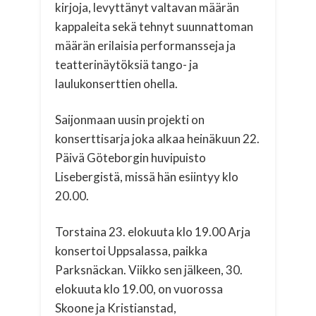
kirjoja, levyttänyt valtavan määrän
kappaleita sekä tehnyt suunnattoman
määrän erilaisia performansseja ja
teatterinäytöksiä tango- ja
laulukonserttien ohella.
Saijonmaan uusin projekti on
konserttisarja joka alkaa heinäkuun 22.
Päivä Göteborgin huvipuisto
Lisebergistä, missä hän esiintyy klo
20.00.
Torstaina 23. elokuuta klo 19.00 Arja
konsertoi Uppsalassa, paikka
Parksnäckan. Viikko sen jälkeen, 30.
elokuuta klo 19.00, on vuorossa
Skoone ja Kristianstad,