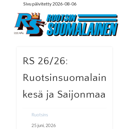
Sivu päivitetty 2026-08-06
LEDARE PÅ SVENSKA
ILMOITUSOSASTO
MINNE MENNÄ
YHTEYSTIEDOT
PÄÄKIRJOITUS
LEHTITILAUS
NETTILEHTI
ETUSIVU
Ruotsinsuomal
RS 26/26:
Ruotsinsuomalainen
kesä ja Saijonmaa
Ruotsins
25 juni, 2026