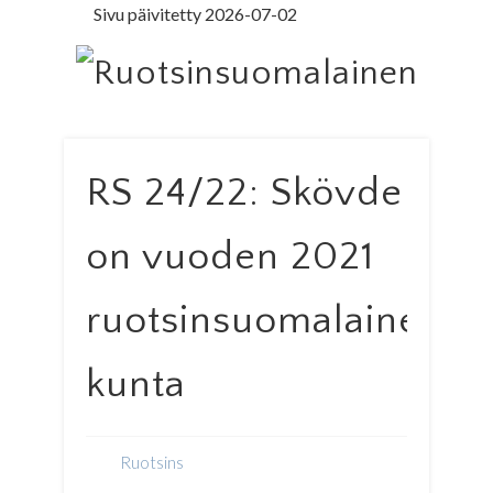
Sivu päivitetty 2026-07-02
LEDARE PÅ SVENSKA
ILMOITUSOSASTO
MINNE MENNÄ
YHTEYSTIEDOT
PÄÄKIRJOITUS
LEHTITILAUS
NETTILEHTI
ETUSIVU
Ruo
RS 24/22: Skövde
on vuoden 2021
ruotsinsuomalainen
kunta
Ruotsins