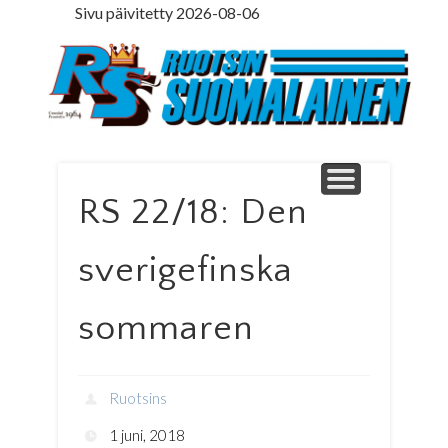
Sivu päivitetty 2026-08-06
LEDARE PÅ SVENSKA
ILMOITUSOSASTO
MINNE MENNÄ
YHTEYSTIEDOT
PÄÄKIRJOITUS
LEHTITILAUS
NETTILEHTI
ETUSIVU
Ruotsinsuomal
RS 22/18: Den
sverigefinska
sommaren
Ruotsins
1 juni, 2018