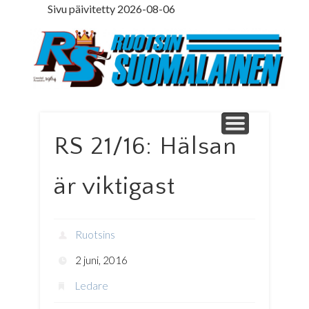
Sivu päivitetty 2026-08-06
LEDARE PÅ SVENSKA
ILMOITUSOSASTO
MINNE MENNÄ
YHTEYSTIEDOT
PÄÄKIRJOITUS
LEHTITILAUS
NETTILEHTI
ETUSIVU
Ruotsinsuomal
RS 21/16: Hälsan
är viktigast
Ruotsins
2 juni, 2016
Ledare