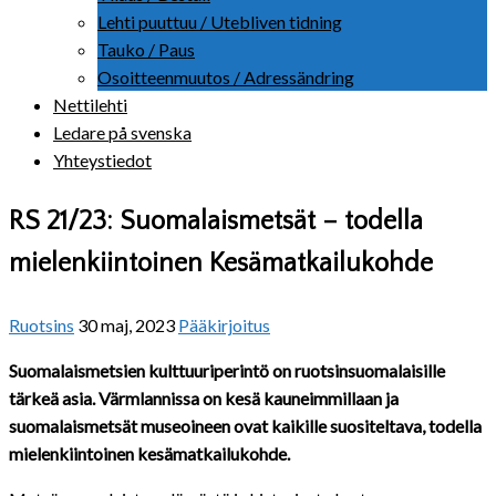
Lehti puuttuu / Utebliven tidning
Tauko / Paus
Osoitteenmuutos / Adressändring
Nettilehti
Ledare på svenska
Yhteystiedot
RS 21/23: Suomalaismetsät – todella
mielenkiintoinen Kesämatkailukohde
Ruotsins
30 maj, 2023
Pääkirjoitus
Suomalaismetsien kulttuuriperintö on ruotsinsuomalaisille
tärkeä asia. Värmlannissa on kesä kauneimmillaan ja
suomalaismetsät museoineen ovat kaikille suositeltava, todella
mielenkiintoinen kesämatkailukohde.