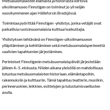
Metsäsuomalaisten elämästä ja historiasta kertova
ulkoilmamuseo Finnstigen on toiminut jo yli neljän
vuosikymmenen ajan Hälleforsin Bredsjössä.
Toimintaa pyörittää Finnstigen -yhdistys, jonka vetäjät ovat
paikallisia ruotsinsuomalaisia kulttuurivaikuttajia.
Yhdistyksen tehtävänä on Finnstigen-ulkoilmamuseon
ylläpitäminen ja kehittäminen sekä metsäsuomalaisperinnettä
vaalivien tapahtumien järjestäminen.
Perinteiset Finnstigenin metsäsuomalaispäivät järjestetään
jälleen 4.–5. elokuuta. Niiden aikana yleisöllä on mahdollisuus
tutustua metsäsuomalaisten historiaan, elämäntapoihin,
rakennuksiin ja kulttuuriin. Tämä tapahtuu teatterin, musiikin,
perinneruokien, leikkien, esittelyjen ja tutustumisvaellusten
avulla.