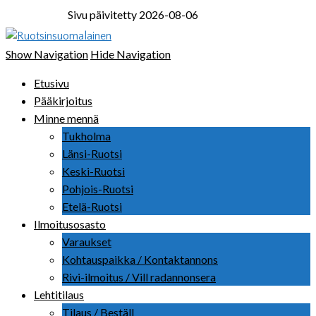
Sivu päivitetty 2026-08-06
Ruotsinsuomalainen
Show Navigation
Hide Navigation
Etusivu
Pääkirjoitus
Minne mennä
Tukholma
Länsi-Ruotsi
Keski-Ruotsi
Pohjois-Ruotsi
Etelä-Ruotsi
Ilmoitusosasto
Varaukset
Kohtauspaikka / Kontaktannons
Rivi-ilmoitus / Vill radannonsera
Lehtitilaus
Tilaus / Beställ