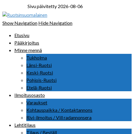
Sivu päivitetty 2026-08-06
Ruotsinsuomalainen
Show Navigation
Hide Navigation
Etusivu
Pääkirjoitus
Minne mennä
Tukholma
Länsi-Ruotsi
Keski-Ruotsi
Pohjois-Ruotsi
Etelä-Ruotsi
Ilmoitusosasto
Varaukset
Kohtauspaikka / Kontaktannons
Rivi-ilmoitus / Vill radannonsera
Lehtitilaus
Tilaus / Beställ