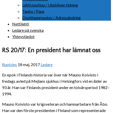
Lehti puuttuu / Utebliven tidning
Tauko / Paus
Osoitteenmuutos / Adressändring
Nettilehti
Ledare på svenska
Yhteystiedot
RS 20/17: En president har lämnat oss
Ruotsins
18 maj, 2017
Ledare
En epok i Finlands historia var över när Mauno Koivisto i
fredags avled på Mejlans sjukhus i Helsingfors vid en ålder av
93 år. Han var Finlands president under en tolvårsperiod 1982–
1994.
Mauno Koivisto var krigsveteran och hamnarbetare från Åbo.
Han var den förste presidenten i Finland som representerade