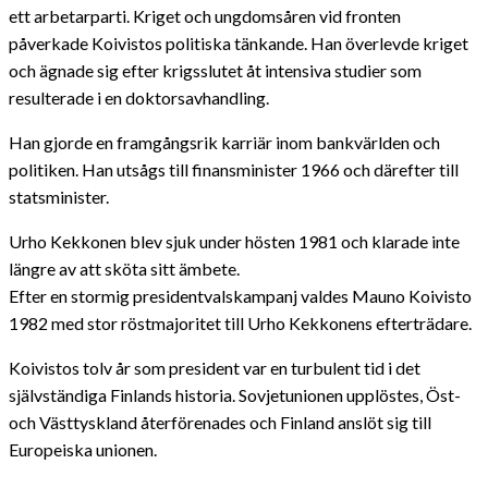
ett arbetarparti. Kriget och ungdomsåren vid fronten
påverkade Koivistos politiska tänkande. Han överlevde kriget
och ägnade sig efter krigsslutet åt intensiva studier som
resulterade i en doktorsavhandling.
Han gjorde en framgångsrik karriär inom bankvärlden och
politiken. Han utsågs till finansminister 1966 och därefter till
statsminister.
Urho Kekkonen blev sjuk under hösten 1981 och klarade inte
längre av att sköta sitt ämbete.
Efter en stormig presidentvalskampanj valdes Mauno Koivisto
1982 med stor röstmajoritet till Urho Kekkonens efterträdare.
Koivistos tolv år som president var en turbulent tid i det
självständiga Finlands historia. Sovjetunionen upplöstes, Öst-
och Västtyskland återförenades och Finland anslöt sig till
Europeiska unionen.