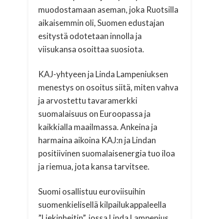
muodostamaan aseman, joka Ruotsilla
aikaisemmin oli, Suomen edustajan
esitystä odotetaan innolla ja
viisukansa osoittaa suosiota.
KAJ-yhtyeen ja Linda Lampeniuksen
menestys on osoitus siitä, miten vahva
ja arvostettu tavaramerkki
suomalaisuus on Euroopassa ja
kaikkialla maailmassa. Ankeina ja
harmaina aikoina KAJ:n ja Lindan
positiivinen suomalaisenergia tuo iloa
ja riemua, jota kansa tarvitsee.
Suomi osallistuu euroviisuihin
suomenkielisellä kilpailukappaleella
”Liekinheitin”, jossa Linda Lampenius