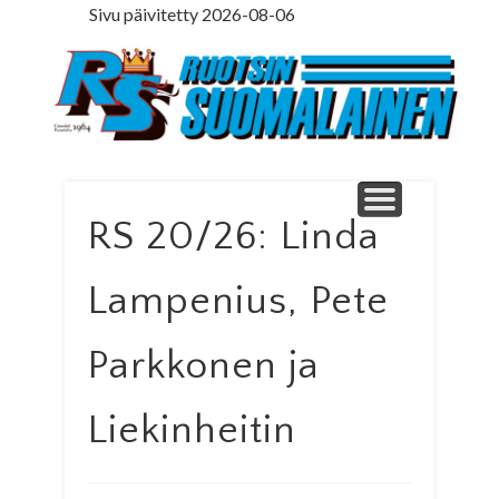
Sivu päivitetty 2026-08-06
LEDARE PÅ SVENSKA
ILMOITUSOSASTO
MINNE MENNÄ
YHTEYSTIEDOT
PÄÄKIRJOITUS
LEHTITILAUS
NETTILEHTI
ETUSIVU
Ruotsinsuomal
RS 20/26: Linda
Lampenius, Pete
Parkkonen ja
Liekinheitin