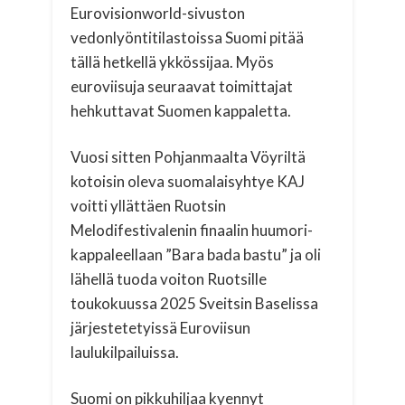
Eurovisionworld-sivuston
vedonlyöntitilastoissa Suomi pitää
tällä hetkellä ykkössijaa. Myös
euroviisuja seuraavat toimittajat
hehkuttavat Suomen kappaletta.
Vuosi sitten Pohjanmaalta Vöyriltä
kotoisin oleva suomalaisyhtye KAJ
voitti yllättäen Ruotsin
Melodifestivalenin finaalin huumori-
kappaleellaan ”Bara bada bastu” ja oli
lähellä tuoda voiton Ruotsille
toukokuussa 2025 Sveitsin Baselissa
järjestetetyissä Euroviisun
laulukilpailuissa.
Suomi on pikkuhiljaa kyennyt