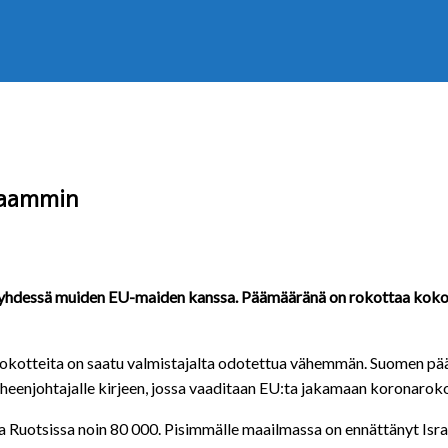
itaammin
a yhdessä muiden EU-maiden kanssa. Päämääränä on rokottaa koko v
rokotteita on saatu valmistajalta odotettua vähemmän. Suomen pä
heenjohtajalle kirjeen, jossa vaaditaan EU:ta jakamaan koronaro
a Ruotsissa noin 80 000. Pisimmälle maailmassa on ennättänyt Israel