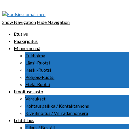
Ruotsinsuomalainen
Show Navigation
Hide Navigation
Etusivu
Pääkirjoitus
Minne mennä
Tukholma
Länsi-Ruotsi
Keski-Ruotsi
Pohjois-Ruotsi
Etelä-Ruotsi
Ilmoitusosasto
Varaukset
Kohtauspaikka / Kontaktannons
Rivi-ilmoitus / Vill radannonsera
Lehtitilaus
Tilaus / Beställ