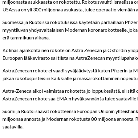
miljoonasta asukkaasta on rokotettu. Rokotusvauhti Israelissa 
USA:ssa on yli 300 miljoonaa asukasta, tulee operaatio viemään a
Suomessa ja Ruotsissa rokotuksissa käytetään parhaillaan Pfizer
myyntiluvan yhdysvaltalaisen Modernan koronarokotteelle, joka
erä tammikuun aikana.
Kolmas ajankohtainen rokote on Astra Zenecan ja Oxfordin yliopi
Euroopan lääkevirasto sai tiistaina AstraZenecan myyntilupaha
AstraZenecan rokote ei vaadi syväjäädytystä kuten Pfizerin ja Mo
jakaa rokotuspisteisiin kaikkialle ja massarokottaminen nopeutu
Astra-Zeneca alkoi valmistaa rokotetta jo loppukesästä, eli sitä
AstraZenecan rokote saa EMA:n hyväksynnän ja tulee saataville 
Suomi ja Ruotsi saavat rokotteensa Euroopan Unionin yhteishank
miljoonaa annosta ja Modernan rokotusta 80 miljoona annosta. Ro
saatavilla.