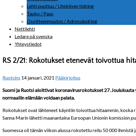
Lehti puuttuu / Utebliven tidning
Tauko / Paus
Osoitteenmuutos / Adressändring
Nettilehti
Ledare på svenska
Yhteystiedot
RS 2/21: Rokotukset etenevät toivottua h
Ruotsins
14 januari, 2021
Pääkirjoitus
Suomi ja Ruotsi aloittivat koronavirusrokotukset 27. Joulukuut
normaaliin elämään voidaan palata.
Rokotukset ovat lähteneet käyntiin toivottua hitaammin, koska 
Sanna Marin lähetti maanantaina Euroopan Unionin komission pu
Suomessa oli tämän viikon alussa rokotettu reilu 50 000 ihmistä j