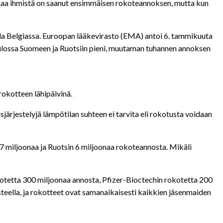
onaa ihmistä on saanut ensimmäisen rokoteannoksen, mutta kun
alla Belgiassa. Euroopan lääkevirasto (EMA) antoi 6. tammikuuta
lossa Suomeen ja Ruotsiin pieni, muutaman tuhannen annoksen
okotteen lähipäivinä.
ärjestelyjä lämpötilan suhteen ei tarvita eli rokotusta voidaan
,7 miljoonaa ja Ruotsin 6 miljoonaa rokoteannosta. Mikäli
otetta 300 miljoonaa annosta, Pfizer-Bioctechin rokotetta 200
eella, ja rokotteet ovat samanaikaisesti kaikkien jäsenmaiden