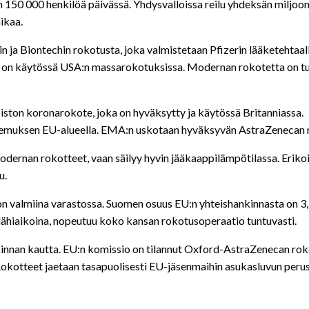
on 150 000 henkilöä päivässä. Yhdysvalloissa reilu yhdeksän miljo
ikaa.
in ja Biontechin rokotusta, joka valmistetaan Pfizerin lääketehta
 on käytössä USA:n massarokotuksissa. Modernan rokotetta on tu
ston koronarokote, joka on hyväksytty ja käytössä Britanniassa.
kemuksen EU-alueella. EMA:n uskotaan hyväksyvän AstraZenecan r
dernan rokotteet, vaan säilyy hyvin jääkaappilämpötilassa. Erikoisj
u.
 on valmiina varastossa. Suomen osuus EU:n yhteishankinnasta on 3
lähiaikoina, nopeutuu koko kansan rokotusoperaatio tuntuvasti.
innan kautta. EU:n komissio on tilannut Oxford-AstraZenecan rok
kotteet jaetaan tasapuolisesti EU-jäsenmaihin asukasluvun perust