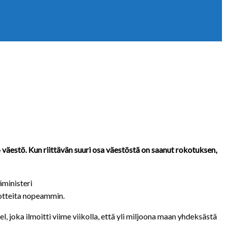
äestö. Kun riittävän suuri osa väestöstä on saanut rokotuksen,
äministeri
kotteita nopeammin.
, joka ilmoitti viime viikolla, että yli miljoona maan yhdeksästä