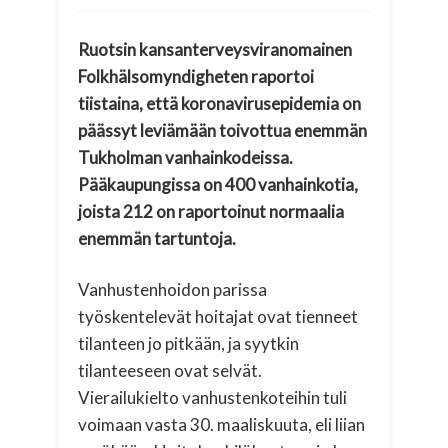
Ruotsin kansanterveysviranomainen
Folkhälsomyndigheten raportoi
tiistaina, että koronavirusepidemia on
päässyt leviämään toivottua enemmän
Tukholman vanhainkodeissa.
Pääkaupungissa on 400 vanhainkotia,
joista 212 on raportoinut normaalia
enemmän tartuntoja.
Vanhustenhoidon parissa
työskentelevät hoitajat ovat tienneet
tilanteen jo pitkään, ja syytkin
tilanteeseen ovat selvät.
Vierailukielto vanhustenkoteihin tuli
voimaan vasta 30. maaliskuuta, eli liian