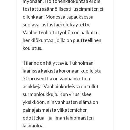
myöhään. Hoitohenkilökuntaa ei ole
testattu säännöllisesti, useimmiten ei
ollenkaan. Monessa tapauksessa
suojavarustustaei ole käytetty.
Vanhustenhoitotyöhön on palkattu
henkilökuntaa, joilla on puutteellinen
koulutus.
Tilanne on hälyttävä. Tukholman
läänissä kaikista koronaan kuolleista
30 prosenttia on vanhainkotien
asukkeja. Vanhainkodeista on tullut
surmanloukkuja. Kun virus iskee
yksikköön, niin vanhusten elämä on
painajaismaista viikatemiehen
odottelua – ja ilman lähiomaisten
läsnäoloa.