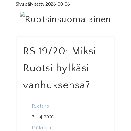
Sivu päivitetty 2026-08-06
LEDARE PÅ SVENSKA
ILMOITUSOSASTO
MINNE MENNÄ
YHTEYSTIEDOT
PÄÄKIRJOITUS
LEHTITILAUS
NETTILEHTI
ETUSIVU
Ruo
RS 19/20: Miksi
Ruotsi hylkäsi
vanhuksensa?
Ruotsins
7 maj, 2020
Pääkirjoitus