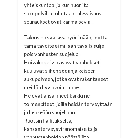
yhteiskuntaa, ja kun nuorilta
sukupolvilta tuhotaan tulevaisuus,
seuraukset ovat karmaisevia.
Talous on saatava pyörimään, mutta
tämä tavoite ei millään tavalla sulje
pois vanhusten suojelua.
Hoivakodeissa asuvat vanhukset
kuuluvat siihen sodanjälkeiseen
sukupolveen, jotka ovat rakentaneet
meidän hyvinvointimme.
He ovat ansainneet kaikki ne
toimenpiteet, joilla heidän terveyttään
ja henkeään suojellaan.
Ruotsin hallitukselta,
kansanterveysviranomaiselta ja
vanhustenhoidon päättäjiltä