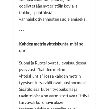
edellytetään nyt erittäin kovia ja
tiukkoja päätöksiä
vanhainkotivanhusten suojelemiseksi.
***
Kahden metrin yhteiskunta, mitä se
on?
Suomi ja Ruotsi ovat tulevaisuudessa
pysyvästi ”kahden metrin
yhteiskuntia”, jossa kahden metrin
fyysiset turvavälit ovat uusi normaali.
Sisätiloissa, kuten työpaikoilla ja
ravintoloissa on varmistettava riittävä
turvaväli koronaviruksen
tarttumisriskin pienentämiseksi.