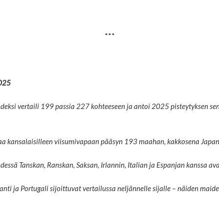
***
2025
indeksi vertaili 199 passia 227 kohteeseen ja antoi 2025 pisteytyksen 
rjoaa kansalaisilleen viisumivapaan pääsyn 193 maahan, kakkosena Japa
yhdessä Tanskan, Ranskan, Saksan, Irlannin, Italian ja Espanjan kanssa 
lanti ja Portugali sijoittuvat vertailussa neljännelle sijalle – näiden ma