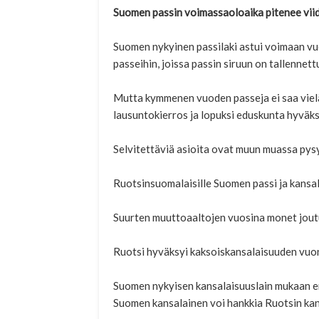
Suomen passin voimassaoloaika pitenee viid
Suomen nykyinen passilaki astui voimaan vu
passeihin, joissa passin siruun on tallennett
Mutta kymmenen vuoden passeja ei saa viel
lausuntokierros ja lopuksi eduskunta hyväks
Selvitettäviä asioita ovat muun muassa pysy
Ruotsinsuomalaisille Suomen passi ja kansal
Suurten muuttoaaltojen vuosina monet joutu
Ruotsi hyväksyi kaksoiskansalaisuuden vuo
Suomen nykyisen kansalaisuuslain mukaan en
Suomen kansalainen voi hankkia Ruotsin kan