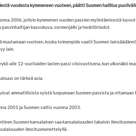
estä vuodesta kymmeneen vuoteen, päätti Suomen hallitus puoliväliri
onna 2006, jolloin kymmenen vuoden passien myöntämisestä luovuttiin
u passinhaltijan kasvokuva, sormenjälki ja henkilötiedot.
ä muutamaan vuoteen, koska toimenpide vaatii Suomen lainsäädännö
yy lain.
ykö alle 12-vuotiaiden lasten passi viisivuotisena, kun ulkonäkö mu
aisuus on tärkeä asia.
ivat ammatillisista syistä luopumaan Suomen passista ja ottamaan 
nna 2001 ja Suomen valtio vuonna 2003.
tinen Suomen kansalainen saa kansalaisuuden takaisin ilmoitusmene
salaisuuden ilmoitusmenettelyllä.