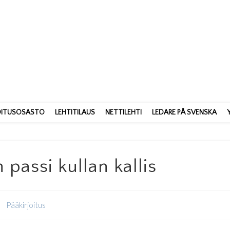
Si
Ruotsinsuomalainen
OITUSOSASTO
LEHTITILAUS
NETTILEHTI
LEDARE PÅ SVENSKA
passi kullan kallis
Pääkirjoitus