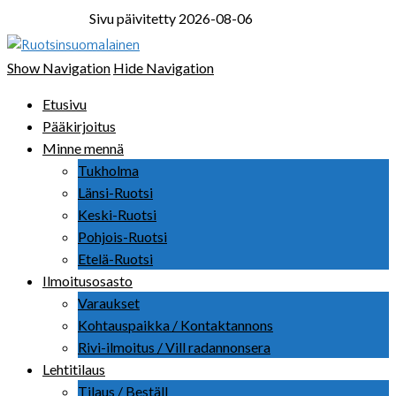
Sivu päivitetty 2026-08-06
Ruotsinsuomalainen
Show Navigation
Hide Navigation
Etusivu
Pääkirjoitus
Minne mennä
Tukholma
Länsi-Ruotsi
Keski-Ruotsi
Pohjois-Ruotsi
Etelä-Ruotsi
Ilmoitusosasto
Varaukset
Kohtauspaikka / Kontaktannons
Rivi-ilmoitus / Vill radannonsera
Lehtitilaus
Tilaus / Beställ