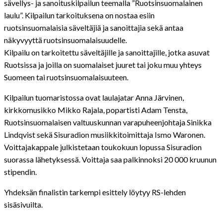
sävellys- ja sanoituskilpailun teemalla ”Ruotsinsuomalainen
laulu”. Kilpailun tarkoituksena on nostaa esiin
ruotsinsuomalaisia säveltäjiä ja sanoittajia sekä antaa
näkyvyyttä ruotsinsuomalaisuudelle.
Kilpailu on tarkoitettu säveltäjille ja sanoittajille, jotka asuvat
Ruotsissa ja joilla on suomalaiset juuret tai joku muu yhteys
Suomeen tai ruotsinsuomalaisuuteen.
Kilpailun tuomaristossa ovat laulajatar Anna Järvinen,
kirkkomusikko Mikko Rajala, popartisti Adam Tensta,
Ruotsinsuomalaisen valtuuskunnan varapuheenjohtaja Sinikka
Lindqvist sekä Sisuradion musiikkitoimittaja Ismo Waronen.
Voittajakappale julkistetaan toukokuun lopussa Sisuradion
suorassa lähetyksessä. Voittaja saa palkinnoksi 20 000 kruunun
stipendin.
Yhdeksän finalistin tarkempi esittely löytyy RS-lehden
sisäsivuilta.