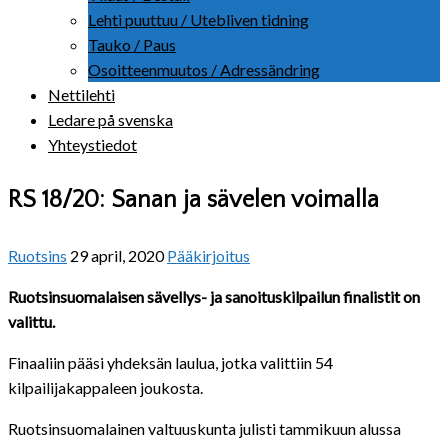
Lehti puuttuu / Utebliven tidning
Tauko / Paus
Osoitteenmuutos / Adressändring
Nettilehti
Ledare på svenska
Yhteystiedot
RS 18/20: Sanan ja sävelen voimalla
Ruotsins
29 april, 2020
Pääkirjoitus
Ruotsinsuomalaisen sävellys- ja sanoituskilpailun finalistit on
valittu.
Finaaliin pääsi yhdeksän laulua, jotka valittiin 54
kilpailijakappaleen joukosta.
Ruotsinsuomalainen valtuuskunta julisti tammikuun alussa