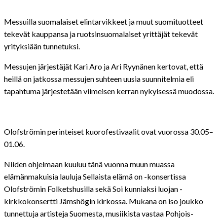
Messuilla suomalaiset elintarvikkeet ja muut suomituotteet
tekevät kauppansa ja ruotsinsuomalaiset yrittäjät tekevät
yrityksiään tunnetuksi.
Messujen järjestäjät Kari Aro ja Ari Ryynänen kertovat, että
heillä on jatkossa messujen suhteen uusia suunnitelmia eli
tapahtuma järjestetään viimeisen kerran nykyisessä muodossa.
Olofströmin perinteiset kuorofestivaalit ovat vuorossa 30.05–
01.06.
Niiden ohjelmaan kuuluu tänä vuonna muun muassa
elämänmakuisia lauluja Sellaista elämä on -konsertissa
Olofströmin Folketshusilla sekä Soi kunniaksi luojan -
kirkkokonsertti Jämshögin kirkossa. Mukana on iso joukko
tunnettuja artisteja Suomesta, musiikista vastaa Pohjois-