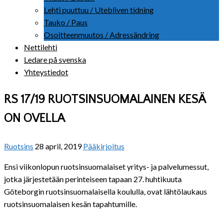
Lehti puuttuu / Utebliven tidning
Tauko / Paus
Osoitteenmuutos / Adressändring
Nettilehti
Ledare på svenska
Yhteystiedot
RS 17/19 RUOTSINSUOMALAINEN KESÄ
ON OVELLA
Ruotsins
28 april, 2019
Pääkirjoitus
Ensi viikonlopun ruotsinsuomalaiset yritys- ja palvelumessut,
jotka järjestetään perinteiseen tapaan 27. huhtikuuta
Göteborgin ruotsinsuomalaisella koululla, ovat lähtölaukaus
ruotsinsuomalaisen kesän tapahtumille.