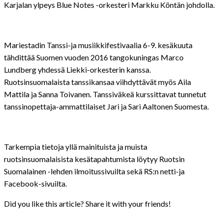
Karjalan ylpeys Blue Notes -orkesteri Markku Köntän johdolla.
Mariestadin Tanssi-ja musiikkifestivaalia 6-9. kesäkuuta
tähdittää Suomen vuoden 2016 tangokuningas Marco
Lundberg yhdessä Liekki-orkesterin kanssa.
Ruotsinsuomalaista tanssikansaa viihdyttävät myös Aila
Mattila ja Sanna Toivanen. Tanssiväkeä kurssittavat tunnetut
tanssinopettaja-ammattilaiset Jari ja Sari Aaltonen Suomesta.
Tarkempia tietoja yllä mainituista ja muista
ruotsinsuomalaisista kesätapahtumista löytyy Ruotsin
Suomalainen -lehden ilmoitussivuilta sekä RS:n netti-ja
Facebook-sivuilta.
Did you like this article? Share it with your friends!