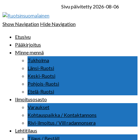
Sivu päivitetty 2026-08-06
Ruotsinsuomalainen
Show Navigation
Hide Navigation
Etusivu
Pääkirjoitus
Minne mennä
Tukholma
Länsi-Ruotsi
Keski-Ruotsi
Pohjois-Ruotsi
Etelä-Ruotsi
Ilmoitusosasto
Varaukset
Kohtauspaikka / Kontaktannons
Rivi-ilmoitus / Vill radannonsera
Lehtitilaus
Tilaus / Beställ