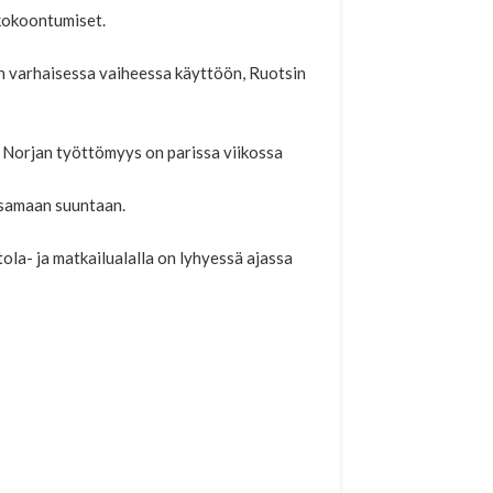
t kokoontumiset.
in varhaisessa vaiheessa käyttöön, Ruotsin
s. Norjan työttömyys on parissa viikossa
 samaan suuntaan.
ola- ja matkailualalla on lyhyessä ajassa