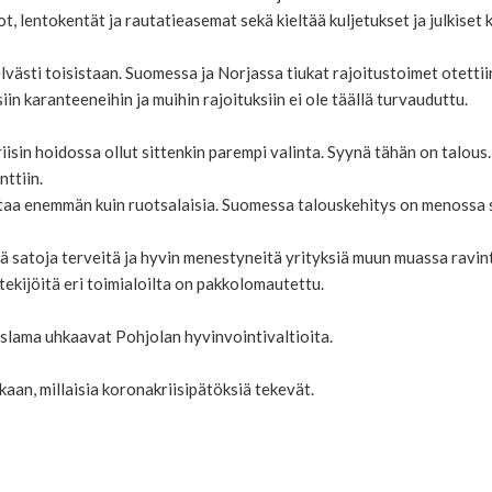
eot, lentokentät ja rautatieasemat sekä kieltää kuljetukset ja julkise
västi toisistaan. Suomessa ja Norjassa tiukat rajoitustoimet otetti
iin karanteeneihin ja muihin rajoituksiin ei ole täällä turvauduttu.
kriisin hoidossa ollut sittenkin parempi valinta. Syynä tähän on talou
ttiin.
taa enemmän kuin ruotsalaisia. Suomessa talouskehitys on menossa
 satoja terveitä ja hyvin menestyneitä yrityksiä muun muassa ravint
ekijöitä eri toimialoilta on pakkolomautettu.
ama uhkaavat Pohjolan hyvinvointivaltioita.
kaan, millaisia koronakriisipätöksiä tekevät.