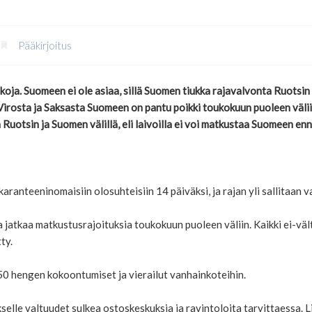
Pääkirjoitus
oja. Suomeen ei ole asiaa, sillä Suomen tiukka rajavalvonta Ruotsin 
Virosta ja Saksasta Suomeen on pantu poikki toukokuun puoleen väliin 
Ruotsin ja Suomen välillä, eli laivoilla ei voi matkustaa Suomeen en
ranteeninomaisiin olosuhteisiin 14 päiväksi, ja rajan yli sallitaan 
ina jatkaa matkustusrajoituksia toukokuun puoleen väliin. Kaikki ei-
ty.
 50 hengen kokoontumiset ja vierailut vanhainkoteihin.
selle valtuudet sulkea ostoskeskuksia ja ravintoloita tarvittaessa. Li