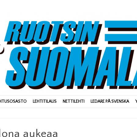
OITUSOSASTO
LEHTITILAUS
NETTILEHTI
LEDARE PÅ SVENSKA
ilona aukeaa