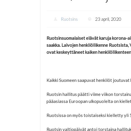
Ruotsins
23 april, 2020
Ruotsinsuomalaiset elävät karuja korona-aik
saakka. Laivojen henkilöliikenne Ruotsista, 
ovat keskeyttäneet kaiken henkilöliikenteen 
Kaikki Suomeen saapuvat henkilöt joutuvat ka
Ruotsin hallitus päätti viime viikon torsta
pääasiassa Euroopan ulkopuolelta on kiellet
Ruotsissa on myös toistaiseksi kielletty yli
Ruotsin valtiopäivät antoi torstaina hallituk