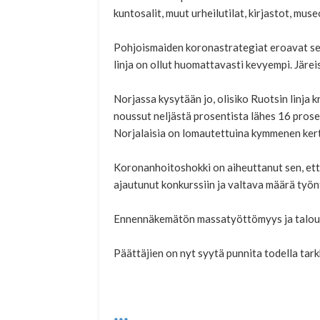
kuntosalit, muut urheilutilat, kirjastot, mus
Pohjoismaiden koronastrategiat eroavat sel
linja on ollut huomattavasti kevyempi. Järeis
Norjassa kysytään jo, olisiko Ruotsin linja 
noussut neljästä prosentista lähes 16 prosen
Norjalaisia on lomautettuina kymmenen ker
Koronanhoitoshokki on aiheuttanut sen, että
ajautunut konkurssiin ja valtava määrä työnt
Ennennäkemätön massatyöttömyys ja talousl
Päättäjien on nyt syytä punnita todella tark