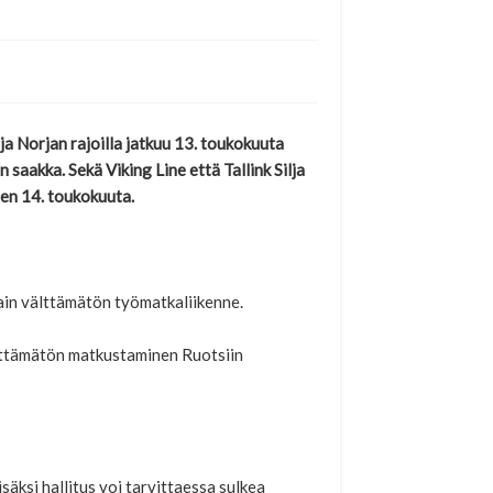
ja Norjan rajoilla jatkuu 13. toukokuuta
saakka. Sekä Viking Line että Tallink Silja
nen 14. toukokuuta.
vain välttämätön työmatkaliikenne.
välttämätön matkustaminen Ruotsiin
säksi hallitus voi tarvittaessa sulkea