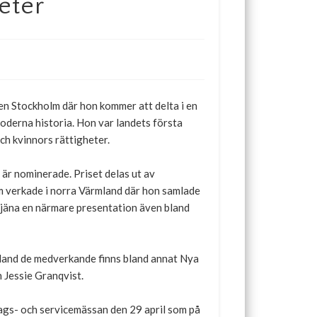
teter
en Stockholm där hon kommer att delta i en
oderna historia. Hon var landets första
ch kvinnors rättigheter.
 är nominerade. Priset delas ut av
m verkade i norra Värmland där hon samlade
rtjäna en närmare presentation även bland
Bland de medverkande finns bland annat Nya
Jessie Granqvist.
ags- och servicemässan den 29 april som på