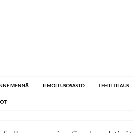
Ruotsinsuomalainen
NNE MENNÄ
ILMOITUSOSASTO
LEHTITILAUS
DOT