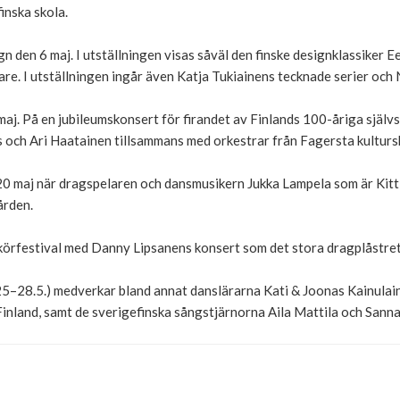
inska skola.
n den 6 maj. I utställningen visas såväl den finske designklassiker Ee
re. I utställningen ingår även Katja Tukiainens tecknade serier och
aj. På en jubileumskonsert för firandet av Finlands 100-åriga själ
 och Ari Haatainen tillsammans med orkestrar från Fagersta kulturs
 20 maj när dragspelaren och dansmusikern Jukka Lampela som är Kitt
ården.
örfestival med Danny Lipsanens konsert som det stora dragplåstret
25–28.5.) medverkar bland annat danslärarna Kati & Joonas Kainulai
inland, samt de sverigefinska sångstjärnorna Aila Mattila och Sann