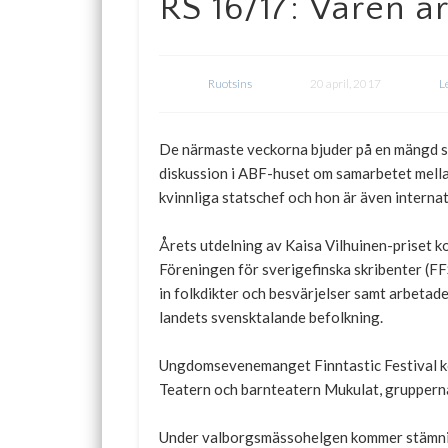
RS 16/17: Våren är
Ruotsins
20 april, 2017
L
De närmaste veckorna bjuder på en mängd sv
diskussion i ABF-huset om samarbetet mellan
kvinnliga statschef och hon är även internat
Årets utdelning av Kaisa Vilhuinen-priset ko
Föreningen för sverigefinska skribenter (F
in folkdikter och besvärjelser samt arbetad
landets svensktalande befolkning.
Ungdomsevenemanget Finntastic Festival kom
Teatern och barnteatern Mukulat, gruppern
Under valborgsmässohelgen kommer stämning