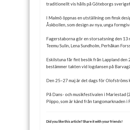
traditionellt vis hålls på Göteborgs sverigef
I Malmö öppnas en utställning om finsk desig
Åskbollen, som design av nya, unga formgiva
Fagerstaborna gör en storsatsning den 13 m
Teemu Sulin, Lena Sundholm, Perhåkan Forss
Eskilstuna får fint besök från Lappland den
bestämmer takten vid logdansen på Barvag
Den 25–27 maj är det dags för Olofströms k
På Dans- och musikfestivalen i Mariestad (
Piippo, som är känd från tangomarknaden i F
Did you like this article? Share it with your friends!