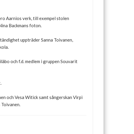
ro Aarnios verk, till exempel stolen
 Nina Backmans foton.
vständighet uppträder Sanna Toivanen,
kola.
iläbo och f.d. medlem i gruppen Souvarit
.
nen och Vesa Witick samt sångerskan Virpi
a Toivanen.