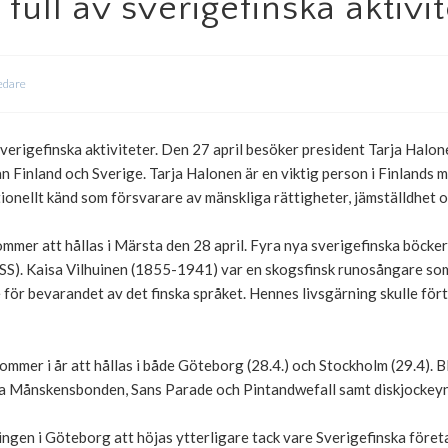
 full av sverigefinska aktivi
edare
erigefinska aktiviteter. Den 27 april besöker president Tarja Halon
 Finland och Sverige. Tarja Halonen är en viktig person i Finlands m
ionellt känd som försvarare av mänskliga rättigheter, jämställdhet o
mmer att hållas i Märsta den 28 april. Fyra nya sverigefinska böcker
FSS). Kaisa Vilhuinen (1855-1941) var en skogsfinsk runosångare so
e för bevarandet av det finska språket. Hennes livsgärning skulle fö
mer i år att hållas i både Göteborg (28.4.) och Stockholm (29.4). 
a Månskensbonden, Sans Parade och Pintandwefall samt diskjockeyn 
en i Göteborg att höjas ytterligare tack vare Sverigefinska föret