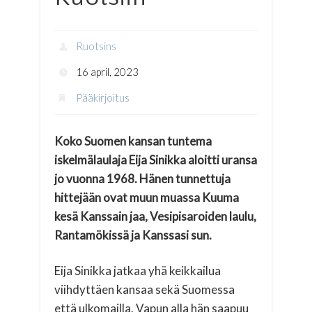
Ruotsins
16 april, 2023
Pääkirjoitus
Koko Suomen kansan tuntema
iskelmälaulaja Eija Sinikka aloitti uransa
jo vuonna 1968. Hänen tunnettuja
hittejään ovat muun muassa Kuuma
kesä Kanssain jaa, Vesipisaroiden laulu,
Rantamökissä ja Kanssasi sun.
Eija Sinikka jatkaa yhä keikkailua
viihdyttäen kansaa sekä Suomessa
että ulkomailla. Vapun alla hän saapuu