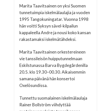
Marita Taavitsainen on yksi Suomen
tunnetuimpia iskelmälaulajia ja vuoden
1995 Tangokuningatar. Vuonna 1998
hän voitti Syksyn sävel-kilpailun
kappaleella Andre ja nousi koko kansan
rakastamaksi iskelmätähdeksi.
Marita Taavitsainen orkestereineen
vie tanssileisön huipputunnelmaan
Eskilstunassa Barva Bygdegårdenilla
20.5. klo 19.30–00.30. Aikaisemmin
samana päivänä hän konsertoi
Oxelösundissa.
Tunnettu suomalainen iskelmälaulaja
Rainer Bollström viihdyttää