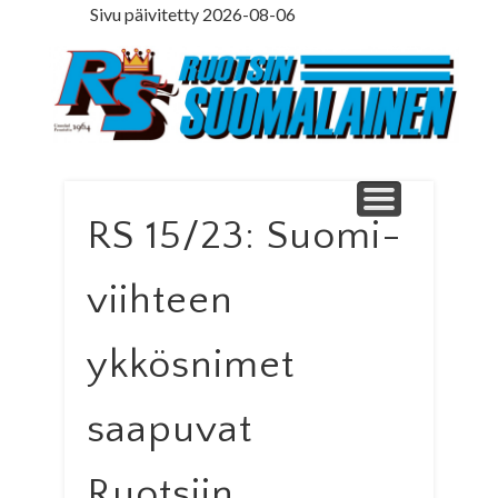
Sivu päivitetty 2026-08-06
LEDARE PÅ SVENSKA
ILMOITUSOSASTO
MINNE MENNÄ
YHTEYSTIEDOT
PÄÄKIRJOITUS
LEHTITILAUS
NETTILEHTI
ETUSIVU
Ruotsinsuomal
RS 15/23: Suomi-
viihteen
ykkösnimet
saapuvat
Ruotsiin