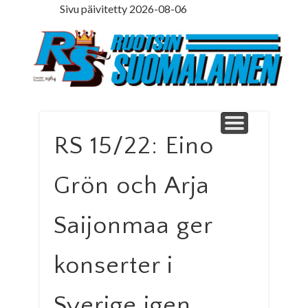
Sivu päivitetty 2026-08-06
LEDARE PÅ SVENSKA
ILMOITUSOSASTO
MINNE MENNÄ
YHTEYSTIEDOT
PÄÄKIRJOITUS
LEHTITILAUS
NETTILEHTI
ETUSIVU
Ruotsinsuomal
RS 15/22: Eino
Grön och Arja
Saijonmaa ger
konserter i
Sverige igen