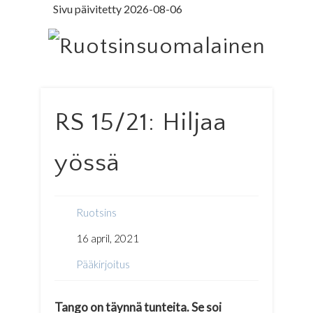
Sivu päivitetty 2026-08-06
LEDARE PÅ SVENSKA
ILMOITUSOSASTO
MINNE MENNÄ
YHTEYSTIEDOT
PÄÄKIRJOITUS
LEHTITILAUS
NETTILEHTI
ETUSIVU
Ruo
RS 15/21: Hiljaa
yössä
Ruotsins
16 april, 2021
Pääkirjoitus
Tango on täynnä tunteita. Se soi