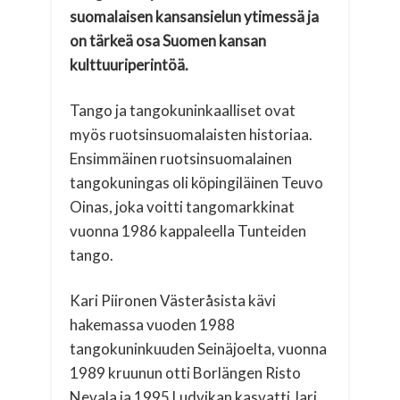
suomalaisen kansansielun ytimessä ja
on tärkeä osa Suomen kansan
kulttuuriperintöä.
Tango ja tangokuninkaalliset ovat
myös ruotsinsuomalaisten historiaa.
Ensimmäinen ruotsinsuomalainen
tangokuningas oli köpingiläinen Teuvo
Oinas, joka voitti tangomarkkinat
vuonna 1986 kappaleella Tunteiden
tango.
Kari Piironen Västeråsista kävi
hakemassa vuoden 1988
tangokuninkuuden Seinäjoelta, vuonna
1989 kruunun otti Borlängen Risto
Nevala ja 1995 Ludvikan kasvatti Jari