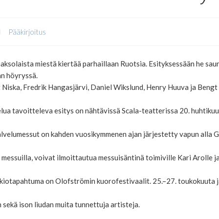
Pääkirjoitus
aaksolaista miestä kiertää parhaillaan Ruotsia. Esityksessään he sau
an höyryssä.
iska, Fredrik Hangasjärvi, Daniel Wikslund, Henry Huuva ja Bengt Ai
ua tavoitteleva esitys on nähtävissä Scala-teatterissa 20. huhtikuu
alvelumessut on kahden vuosikymmenen ajan järjestetty vapun alla G
n messuilla, voivat ilmoittautua messuisäntinä toimiville Kari Arolle j
kiotapahtuma on Olofströmin kuorofestivaalit. 25.–27. toukokuuta
kä ison liudan muita tunnettuja artisteja.