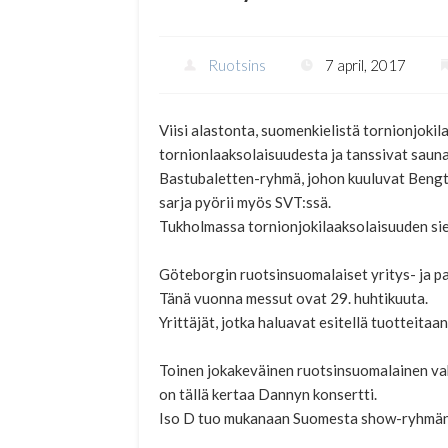
Ruotsins
7 april, 2017
Viisi alastonta, suomenkielistä tornionjokil
tornionlaaksolaisuudesta ja tanssivat saun
Bastubaletten-ryhmä, johon kuuluvat Bengt N
sarja pyörii myös SVT:ssä.
Tukholmassa tornionjokilaaksolaisuuden siel
Göteborgin ruotsinsuomalaiset yritys- ja p
Tänä vuonna messut ovat 29. huhtikuuta.
Yrittäjät, jotka haluavat esitellä tuotteitaa
Toinen jokakeväinen ruotsinsuomalainen va
on tällä kertaa Dannyn konsertti.
Iso D tuo mukanaan Suomesta show-ryhmän se