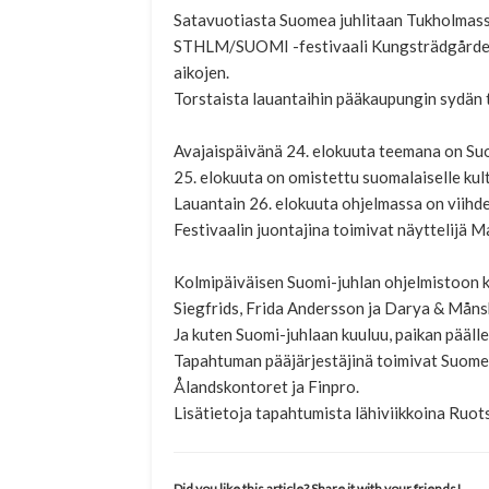
Satavuotiasta Suomea juhlitaan Tukholmass
STHLM/SUOMI -festivaali Kungsträdgårdenis
aikojen.
Torstaista lauantaihin pääkaupungin sydän tä
Avajaispäivänä 24. elokuuta teemana on Suo
25. elokuuta on omistettu suomalaiselle kulttu
Lauantain 26. elokuuta ohjelmassa on viihde
Festivaalin juontajina toimivat näyttelijä 
Kolmipäiväisen Suomi-juhlan ohjelmistoon ku
Siegfrids, Frida Andersson ja Darya & Månsk
Ja kuten Suomi-juhlaan kuuluu, paikan pääl
Tapahtuman pääjärjestäjinä toimivat Suome
Ålandskontoret ja Finpro.
Lisätietoja tapahtumista lähiviikkoina Ruot
Did you like this article? Share it with your friends!