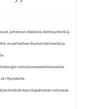
novat, juttelevat elämästä, miehisyydestä ja
li, on parhaillaan Ruotsin kiertueella ja
ta.
öteborgin ruotsinsuomalaisella koululla.
a Ari Ryynäselle.
 järjestettävän kuorotapahtuman vetonaula