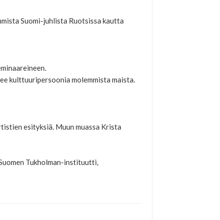
mista Suomi-juhlista Ruotsissa kautta
eminaareineen.
e tulee kulttuuripersoonia molemmista maista.
rtistien esityksiä. Muun muassa Krista
Suomen Tukholman-instituutti,