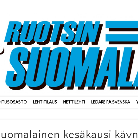
OITUSOSASTO
LEHTITILAUS
NETTILEHTI
LEDARE PÅ SVENSKA
nsuomalainen kesäkausi käyn