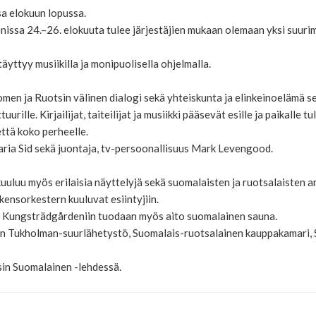
a elokuun lopussa.
sa 24.–26. elokuuta tulee järjestäjien mukaan olemaan yksi suurim
yttyy musiikilla ja monipuolisella ohjelmalla.
men ja Ruotsin välinen dialogi sekä yhteiskunta ja elinkeinoelämä s
urille. Kirjailijat, taiteilijat ja musiikki pääsevät esille ja paikall
ttä koko perheelle.
Maria Sid sekä juontaja, tv-persoonallisuus Mark Levengood.
uluu myös erilaisia näyttelyjä sekä suomalaisten ja ruotsalaisten a
ensorkestern kuuluvat esiintyjiin.
le Kungsträdgårdeniin tuodaan myös aito suomalainen sauna.
n Tukholman-suurlähetystö, Suomalais-ruotsalainen kauppakamari, 
sin Suomalainen -lehdessä.