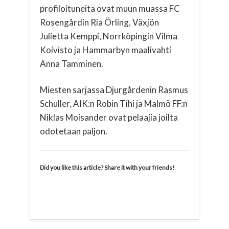
profiloituneita ovat muun muassa FC
Rosengårdin Ria Örling, Växjön
Julietta Kemppi, Norrköpingin Vilma
Koivisto ja Hammarbyn maalivahti
Anna Tamminen.
Miesten sarjassa Djurgårdenin Rasmus
Schuller, AIK:n Robin Tihi ja Malmö FF:n
Niklas Moisander ovat pelaajia joilta
odotetaan paljon.
Did you like this article? Share it with your friends!