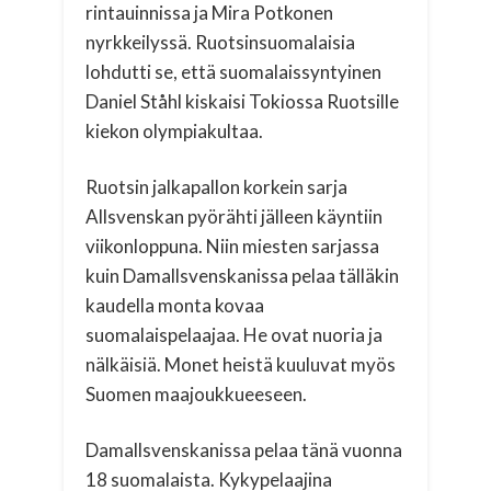
rintauinnissa ja Mira Potkonen
nyrkkeilyssä. Ruotsinsuomalaisia
lohdutti se, että suomalaissyntyinen
Daniel Ståhl kiskaisi Tokiossa Ruotsille
kiekon olympiakultaa.
Ruotsin jalkapallon korkein sarja
Allsvenskan pyörähti jälleen käyntiin
viikonloppuna. Niin miesten sarjassa
kuin Damallsvenskanissa pelaa tälläkin
kaudella monta kovaa
suomalaispelaajaa. He ovat nuoria ja
nälkäisiä. Monet heistä kuuluvat myös
Suomen maajoukkueeseen.
Damallsvenskanissa pelaa tänä vuonna
18 suomalaista. Kykypelaajina