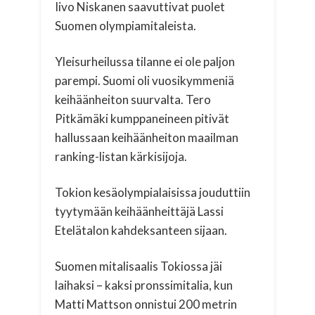
Iivo Niskanen saavuttivat puolet
Suomen olympiamitaleista.
Yleisurheilussa tilanne ei ole paljon
parempi. Suomi oli vuosikymmeniä
keihäänheiton suurvalta. Tero
Pitkämäki kumppaneineen pitivät
hallussaan keihäänheiton maailman
ranking-listan kärkisijoja.
Tokion kesäolympialaisissa jouduttiin
tyytymään keihäänheittäjä Lassi
Etelätalon kahdeksanteen sijaan.
Suomen mitalisaalis Tokiossa jäi
laihaksi – kaksi pronssimitalia, kun
Matti Mattson onnistui 200 metrin