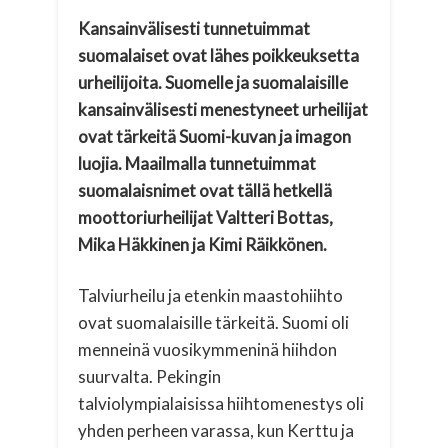
Kansainvälisesti tunnetuimmat
suomalaiset ovat lähes poikkeuksetta
urheilijoita. Suomelle ja suomalaisille
kansainvälisesti menestyneet urheilijat
ovat tärkeitä Suomi-kuvan ja imagon
luojia. Maailmalla tunnetuimmat
suomalaisnimet ovat tällä hetkellä
moottoriurheilijat Valtteri Bottas,
Mika Häkkinen ja Kimi Räikkönen.
Talviurheilu ja etenkin maastohiihto
ovat suomalaisille tärkeitä. Suomi oli
menneinä vuosikymmeninä hiihdon
suurvalta. Pekingin
talviolympialaisissa hiihtomenestys oli
yhden perheen varassa, kun Kerttu ja