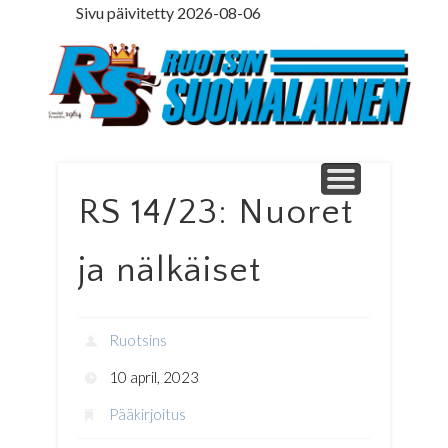
Sivu päivitetty 2026-08-06
LEDARE PÅ SVENSKA
ILMOITUSOSASTO
MINNE MENNÄ
YHTEYSTIEDOT
PÄÄKIRJOITUS
LEHTITILAUS
NETTILEHTI
ETUSIVU
Ruotsinsuomal
RS 14/23: Nuoret
ja nälkäiset
Ruotsins
10 april, 2023
Pääkirjoitus