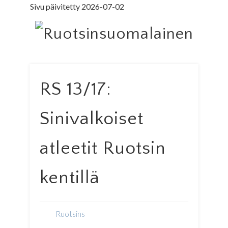
Sivu päivitetty 2026-07-02
LEDARE PÅ SVENSKA
ILMOITUSOSASTO
MINNE MENNÄ
YHTEYSTIEDOT
PÄÄKIRJOITUS
LEHTITILAUS
NETTILEHTI
ETUSIVU
Ruo
RS 13/17:
Sinivalkoiset
atleetit Ruotsin
kentillä
Ruotsins