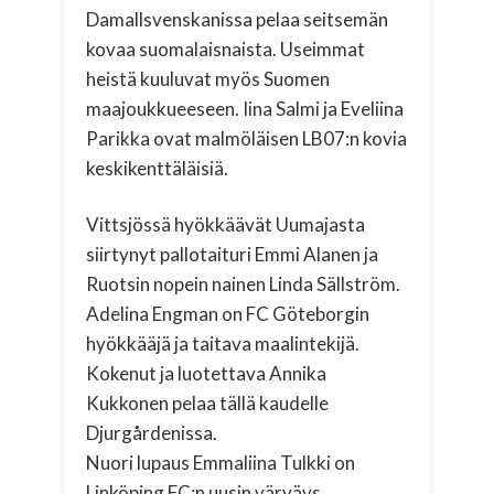
Damallsvenskanissa pelaa seitsemän
kovaa suomalaisnaista. Useimmat
heistä kuuluvat myös Suomen
maajoukkueeseen. Iina Salmi ja Eveliina
Parikka ovat malmöläisen LB07:n kovia
keskikenttäläisiä.
Vittsjössä hyökkäävät Uumajasta
siirtynyt pallotaituri Emmi Alanen ja
Ruotsin nopein nainen Linda Sällström.
Adelina Engman on FC Göteborgin
hyökkääjä ja taitava maalintekijä.
Kokenut ja luotettava Annika
Kukkonen pelaa tällä kaudelle
Djurgårdenissa.
Nuori lupaus Emmaliina Tulkki on
Linköping FC:n uusin värväys.