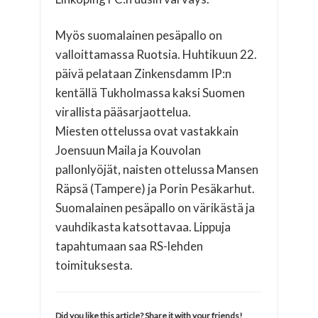
Myös suomalainen pesäpallo on
valloittamassa Ruotsia. Huhtikuun 22.
päivä pelataan Zinkensdamm IP:n
kentällä Tukholmassa kaksi Suomen
virallista pääsarjaottelua.
Miesten ottelussa ovat vastakkain
Joensuun Maila ja Kouvolan
pallonlyöjät, naisten ottelussa Mansen
Räpsä (Tampere) ja Porin Pesäkarhut.
Suomalainen pesäpallo on värikästä ja
vauhdikasta katsottavaa. Lippuja
tapahtumaan saa RS-lehden
toimituksesta.
Did you like this article? Share it with your friends!