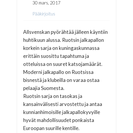
30 mars, 2017
Pääkirjoitus
Allsvenskan pyörähtää jälleen käyntiin
huhtikuun alussa. Ruotsin jalkapallon
korkein sarja on kuningaskunnassa
erittäin suosittu tapahtuma ja
otteluissa on suuret katsojamäärät.
Moderni jalkapallo on Ruotsissa
bisnestä ja klubeilla on varaa ostaa
pelaajia Suomesta.
Ruotsin sarja on tasokas ja
kansainvälisesti arvostettu ja antaa
kunnianhimoisille jalkapallokyvyille
hyvät mahdollisuudet ponkaista
Euroopan suurille kentille.