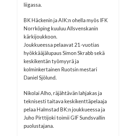
liigassa.
BK Häckenin ja AIK:n ohella myös IFK
Norrköping kuuluu Allsvenskanin
kärkijoukkoon.
Joukkueessa pelaavat 21-vuotias
hyökkääjälupaus Simon Skrabb sekä
keskikentän työmyyrä ja
kolminkertainen Ruotsin mestari
Daniel Sjölund.
Nikolai Alho, räjähtävän lahjakas ja
teknisesti taitava keskikenttäpelaaja
pelaa Halmstad BK:n joukkueessa ja
Juho Pirttijoki toimii GIF Sundsvallin
puolustajana.