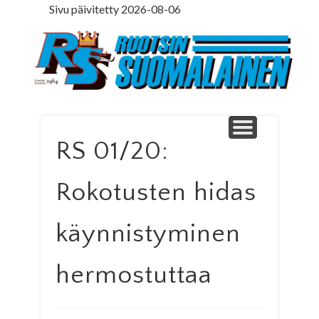
Sivu päivitetty 2026-08-06
LEDARE PÅ SVENSKA
ILMOITUSOSASTO
MINNE MENNÄ
YHTEYSTIEDOT
PÄÄKIRJOITUS
LEHTITILAUS
NETTILEHTI
ETUSIVU
Ruotsinsuomal
RS 01/20:
Rokotusten hidas
käynnistyminen
hermostuttaa