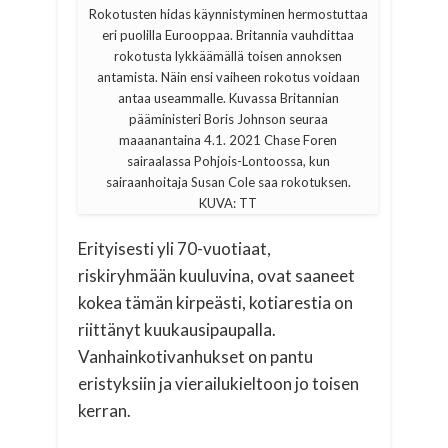
Rokotusten hidas käynnistyminen hermostuttaa
eri puolilla Eurooppaa. Britannia vauhdittaa
rokotusta lykkäämällä toisen annoksen
antamista. Näin ensi vaiheen rokotus voidaan
antaa useammalle. Kuvassa Britannian
pääministeri Boris Johnson seuraa
maaanantaina 4.1. 2021 Chase Foren
sairaalassa Pohjois-Lontoossa, kun
sairaanhoitaja Susan Cole saa rokotuksen.
KUVA: TT
Erityisesti yli 70-vuotiaat,
riskiryhmään kuuluvina, ovat saaneet
kokea tämän kirpeästi, kotiarestia on
riittänyt kuukausipaupalla.
Vanhainkotivanhukset on pantu
eristyksiin ja vierailukieltoon jo toisen
kerran.