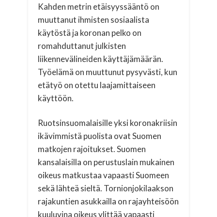
Kahden metrin etäisyyssääntö on
muuttanut ihmisten sosiaalista
käytöstä ja koronan pelko on
romahduttanut julkisten
liikennevälineiden käyttäjämäärän.
Työelämä on muuttunut pysyvästi, kun
etätyö on otettu laajamittaiseen
käyttöön.
Ruotsinsuomalaisille yksi koronakriisin
ikävimmistä puolista ovat Suomen
matkojen rajoitukset. Suomen
kansalaisilla on perustuslain mukainen
oikeus matkustaa vapaasti Suomeen
sekä lähteä sieltä. Tornionjokilaakson
rajakuntien asukkailla on rajayhteisöön
kuuluvina oikeus ylittää vapaasti