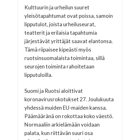
Kulttuurin ja urheilun suuret
yleisötapahtumat ovat poissa, samoin
lipputulot, joista urheiluseurat,
teatterit ja erilaisia tapahtumia
järjestävät yrittäjät saavat elantonsa.
Tämä riipaisee kipeästi myös
ruotsinsuomalaista toimintaa, sillä
seurojen toiminta rahoitetaan
lipputuloilla.
Suomi ja Ruotsi aloittivat
koronavirusrokotukset 27. Joulukuuta
yhdessä muiden EU-maiden kanssa.
Päämääränä on rokottaa koko väestö.
Normaaliin arkielämään voidaan
palata, kun riittävän suuri osa