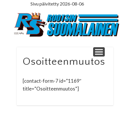
Sivu päivitetty 2026-08-06
LEDARE PÅ SVENSKA
ILMOITUSOSASTO
MINNE MENNÄ
YHTEYSTIEDOT
PÄÄKIRJOITUS
LEHTITILAUS
NETTILEHTI
ETUSIVU
Ruotsinsuomal
Osoitteenmuutos
[contact-form-7 id=”1169″
title=”Osoitteenmuutos”]