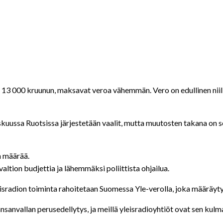
e 13 000 kruunun, maksavat veroa vähemmän. Vero on edullinen niill
skuussa Ruotsissa järjestetään vaalit, mutta muutosten takana on
n määrää.
valtion budjettia ja lähemmäksi poliittista ohjailua.
eisradion toiminta rahoitetaan Suomessa Yle-verolla, joka määräy
sanvallan perusedellytys, ja meillä yleisradioyhtiöt ovat sen kulma