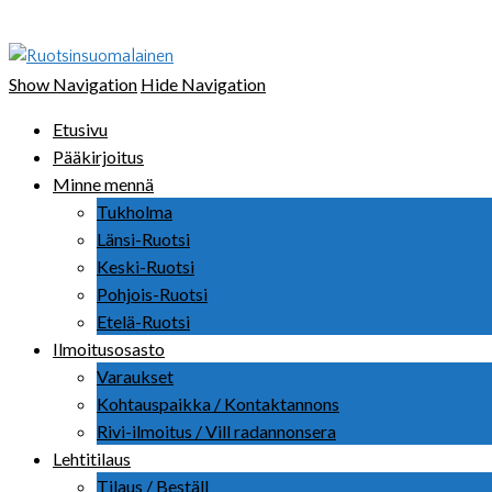
Ruotsinsuomalainen
Show Navigation
Hide Navigation
Etusivu
Pääkirjoitus
Minne mennä
Tukholma
Länsi-Ruotsi
Keski-Ruotsi
Pohjois-Ruotsi
Etelä-Ruotsi
Ilmoitusosasto
Varaukset
Kohtauspaikka / Kontaktannons
Rivi-ilmoitus / Vill radannonsera
Lehtitilaus
Tilaus / Beställ