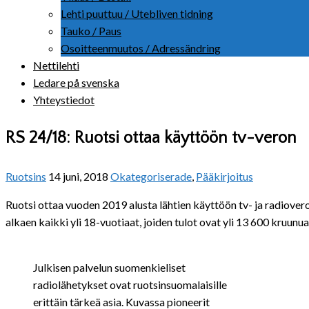
Lehti puuttuu / Utebliven tidning
Tauko / Paus
Osoitteenmuutos / Adressändring
Nettilehti
Ledare på svenska
Yhteystiedot
RS 24/18: Ruotsi ottaa käyttöön tv-veron
Ruotsins
14 juni, 2018
Okategoriserade
,
Pääkirjoitus
Ruotsi ottaa vuoden 2019 alusta lähtien käyttöön tv- ja radiovero
alkaen kaikki yli 18-vuotiaat, joiden tulot ovat yli 13 600 kruun
Julkisen palvelun suomenkieliset
radiolähetykset ovat ruotsinsuomalaisille
erittäin tärkeä asia. Kuvassa pioneerit