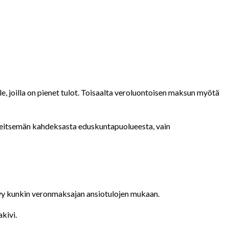
e, joilla on pienet tulot. Toisaalta veroluontoisen maksun myötä
 seitsemän kahdeksasta eduskuntapuolueesta, vain
tyy kunkin veronmaksajan ansiotulojen mukaan.
kivi.