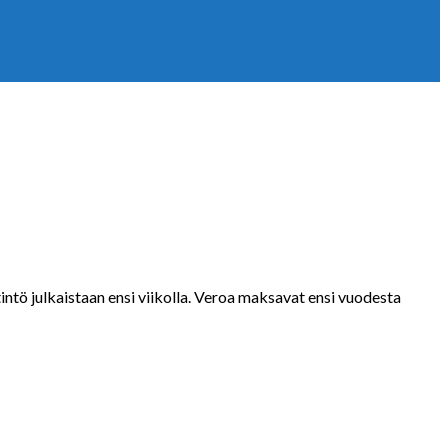
intö julkaistaan ensi viikolla. Veroa maksavat ensi vuodesta