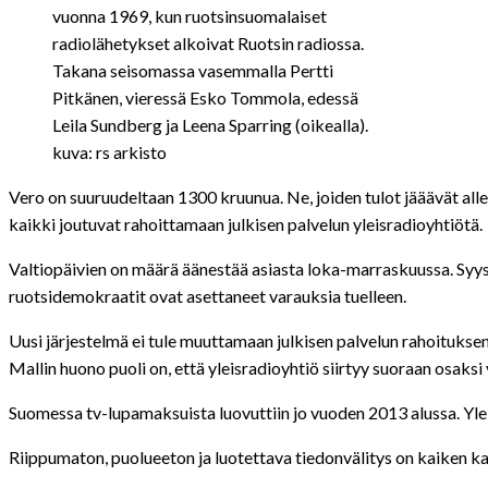
vuonna 1969, kun ruotsinsuomalaiset
radiolähetykset alkoivat Ruotsin radiossa.
Takana seisomassa vasemmalla Pertti
Pitkänen, vieressä Esko Tommola, edessä
Leila Sundberg ja Leena Sparring (oikealla).
kuva: rs arkisto
Vero on suuruudeltaan 1300 kruunua. Ne, joiden tulot jääävät all
kaikki joutuvat rahoittamaan julkisen palvelun yleisradioyhtiötä.
Valtiopäivien on määrä äänestää asiasta loka-marraskuussa. Syy
ruotsidemokraatit ovat asettaneet varauksia tuelleen.
Uusi järjestelmä ei tule muuttamaan julkisen palvelun rahoitukse
Mallin huono puoli on, että yleisradioyhtiö siirtyy suoraan osaksi 
Suomessa tv-lupamaksuista luovuttiin jo vuoden 2013 alussa. Yl
Riippumaton, puolueeton ja luotettava tiedonvälitys on kaiken kan